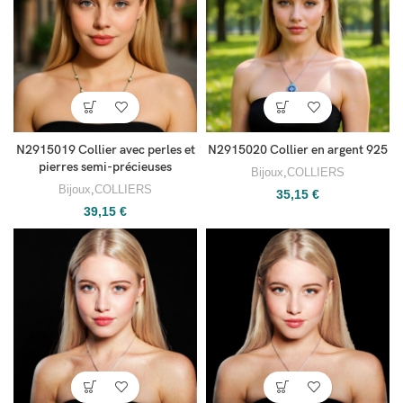
N2915019 Collier avec perles et
N2915020 Collier en argent 925
pierres semi-précieuses
Bijoux
,
COLLIERS
Bijoux
,
COLLIERS
35,15
€
39,15
€