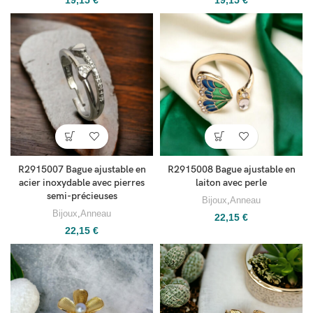
R2915007 Bague ajustable en
R2915008 Bague ajustable en
acier inoxydable avec pierres
laiton avec perle
semi-précieuses
Bijoux
,
Anneau
Bijoux
,
Anneau
22,15
€
22,15
€