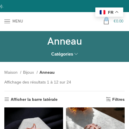
Nous offr
FR
0
MENU
€
0.00
Anneau
Catégories
Maison
Bijoux
Anneau
Affichage des résultats 1 à 12 sur 24
Afficher la barre latérale
Filtres