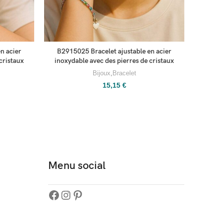
n acier
B2915025 Bracelet ajustable en acier
B291
cristaux
inoxydable avec des pierres de cristaux
inoxydab
Bijoux
,
Bracelet
15,15
€
Menu social