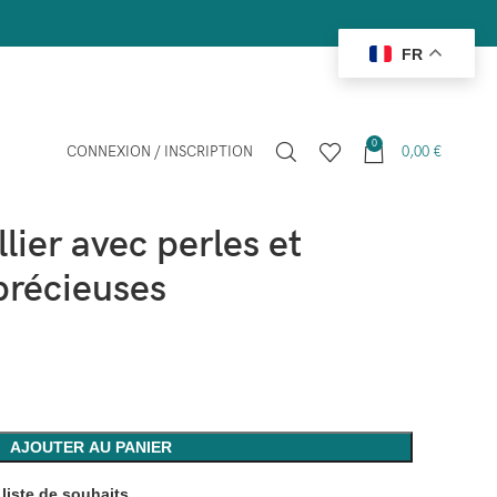
FR
0
CONNEXION / INSCRIPTION
0,00
€
2915019 Collier avec perles et pierres semi-précieuses
ier avec perles et
précieuses
AJOUTER AU PANIER
 liste de souhaits