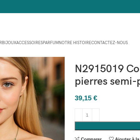
R
BIJOUX
ACCESSOIRES
PARFUM
NOTRE HISTOIRE
CONTACTEZ-NOUS
Maison
Bijoux
COLLIERS
N
N2915019 Coll
pierres semi-
39,15
€
Comparer
Ajouter à la