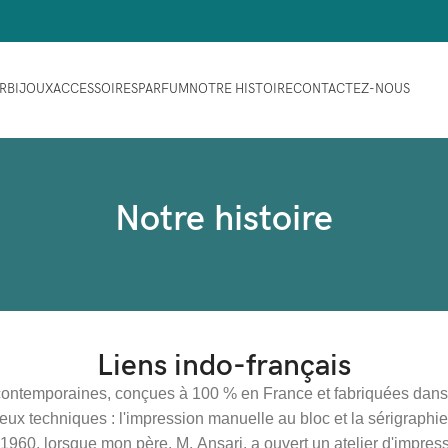
ER
BIJOUX
ACCESSOIRES
PARFUM
NOTRE HISTOIRE
CONTACTEZ-NOUS
Notre histoire
Liens indo-français
 contemporaines, conçues à 100 % en France et fabriquées dans 
deux techniques : l'impression manuelle au bloc et la sérigraph
60, lorsque mon père, M. Ansari, a ouvert un atelier d'impressi