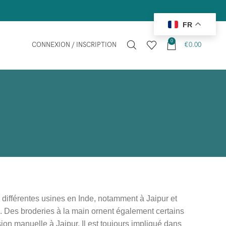
FR
0
CONNEXION / INSCRIPTION
€
0.00
différentes usines en Inde, notamment à Jaipur et
ie. Des broderies à la main ornent également certains
on manuelle à Jaipur. Il est toujours impliqué dans