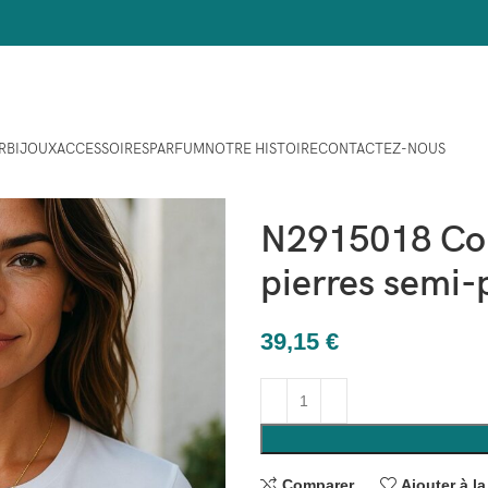
R
BIJOUX
ACCESSOIRES
PARFUM
NOTRE HISTOIRE
CONTACTEZ-NOUS
Maison
Bijoux
COLLIERS
N
N2915018 Col
pierres semi-
39,15
€
Comparer
Ajouter à la