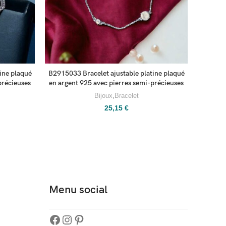
ine plaqué
B2915033 Bracelet ajustable platine plaqué
B291
précieuses
en argent 925 avec pierres semi-précieuses
inoxyd
Bijoux
,
Bracelet
25,15
€
Menu social