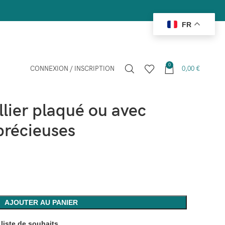
FR
0
CONNEXION / INSCRIPTION
0,00
€
2915018 Collier plaqué ou avec pierres semi-précieuses
lier plaqué ou avec
précieuses
AJOUTER AU PANIER
 liste de souhaits