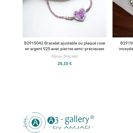
B2915042 Bracelet ajustable ou plaqué rose
B29150
en argent 925 avec pierres semi-précieuses
inoxyda
Bijoux
,
Bracelet
25,15
€