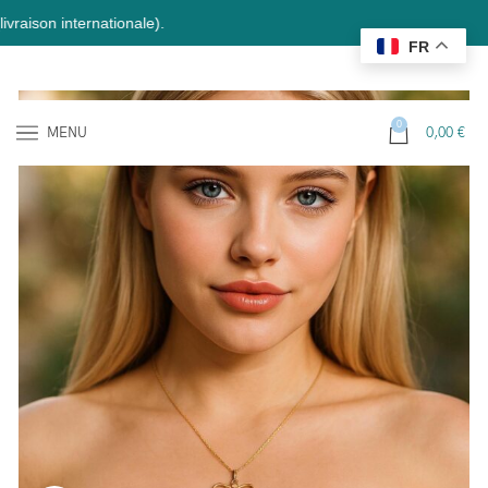
n internationale).
FR
0
MENU
0,00
€