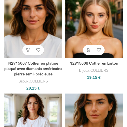
N2915007 Collier en platine
N2915008 Collier en Laiton
plaqué avec diamants américains
Bijoux
,
COLLIERS
pierre semi-précieuse
19,15
€
Bijoux
,
COLLIERS
29,15
€