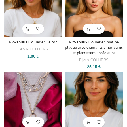
N2915001 Collier en Laiton
N2915002 Collier en platine
plaqué avec diamants américains
Bijoux
,
COLLIERS
et pierre semi-précieuse
1,00
€
Bijoux
,
COLLIERS
25,15
€