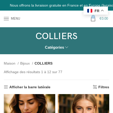
ffrons la livraison gratuite en France et en Europe (livraison internation
FR
0
MENU
€
0.00
COLLIERS
Catégories
Maison
Bijoux
COLLIERS
Affichage des résultats 1 à 12 sur 77
Afficher la barre latérale
Filtres