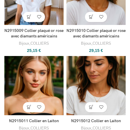
N2915009 Collier plaqué or rose
N2915010 Collier plaqué or rose
avec diamants américains
avec diamants américains
Bijoux
,
COLLIERS
Bijoux
,
COLLIERS
25,15
€
29,15
€
N2915011 Collier en Laiton
N2915012 Collier en Laiton
Bijoux
,
COLLIERS
Bijoux
,
COLLIERS