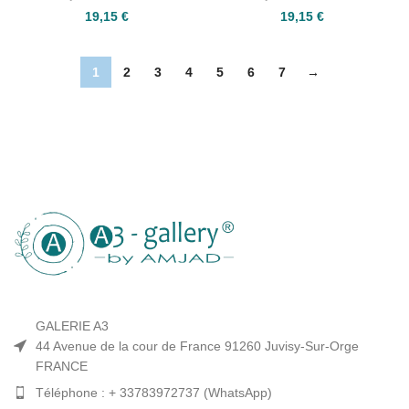
19,15
€
19,15
€
1
2
3
4
5
6
7
→
GALERIE A3
44 Avenue de la cour de France 91260 Juvisy-Sur-Orge
FRANCE
Téléphone : + 33783972737 (WhatsApp)