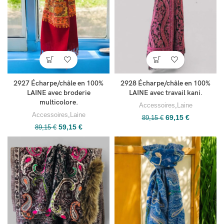
2928 Écharpe/châle en 100%
2927 Écharpe/châle en 100%
LAINE avec travail kani.
LAINE avec broderie
multicolore.
Accessoires
,
Laine
Accessoires
,
Laine
69,15
€
89,15
€
59,15
€
89,15
€