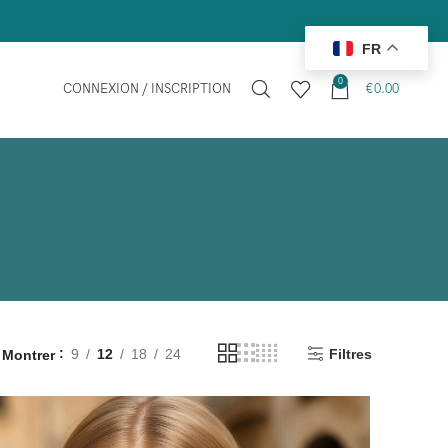
Nous offron
FR
0
CONNEXION / INSCRIPTION
€
0.00
9
12
18
24
Filtres
Montrer