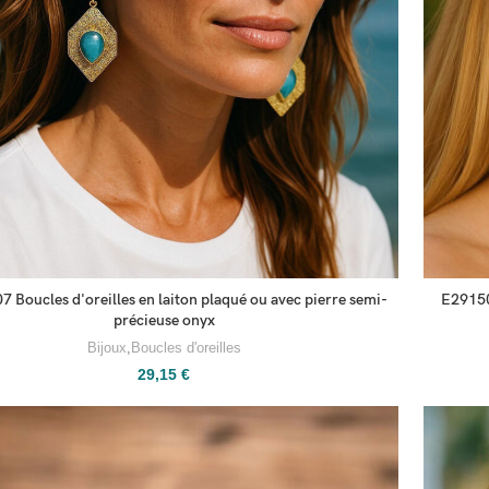
 Boucles d'oreilles en laiton plaqué ou avec pierre semi-
E291500
précieuse onyx
Bijoux
,
Boucles d'oreilles
29,15
€