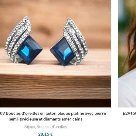
9 Boucles d'oreilles en laiton plaqué platine avec pierre
E291501
semi-précieuse et diamants américains
Bijoux
,
Boucles d'oreilles
29,15
€