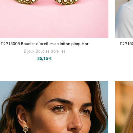
E2915005 Boucles d'oreilles en laiton plaqué or
E291500
Bijoux
,
Boucles d'oreilles
25,15
€