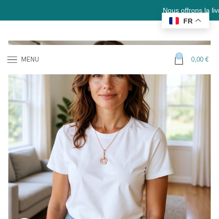
Nous offrons la livraison 
FR
0
MENU
0,00
€