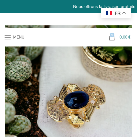
Nous offrons la livraison gratuite en Fra
FR
0
MENU
0,00
€