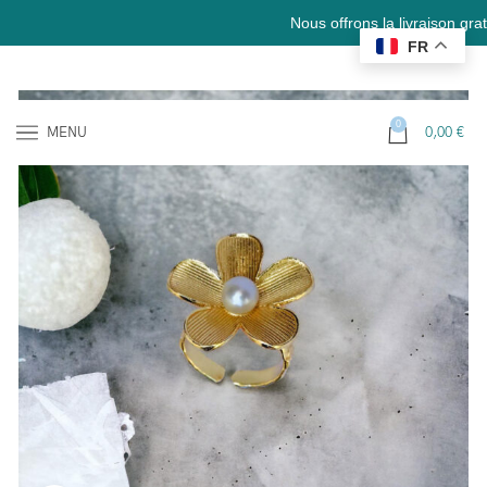
Nous offrons la livraison gratuite e
FR
0
MENU
0,00
€