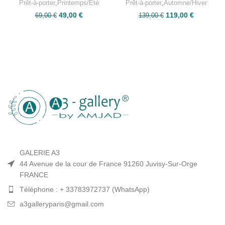
Prêt-à-porter
,
Printemps/Été
Prêt-à-porter
,
Automne/Hiver
49,00
€
119,00
€
69,00
€
139,00
€
GALERIE A3
44 Avenue de la cour de France 91260 Juvisy-Sur-Orge
FRANCE
Téléphone : + 33783972737 (WhatsApp)
a3galleryparis@gmail.com