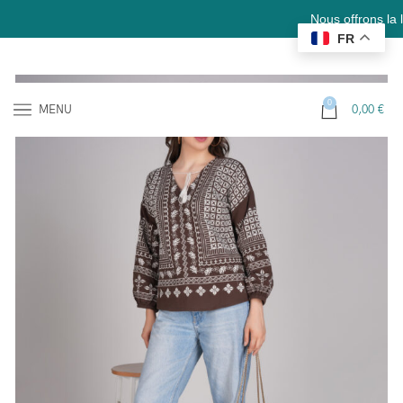
Nous offrons la livrais
FR
0
MENU
0,00
€