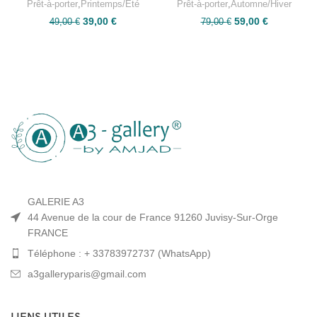
Prêt-à-porter
,
Printemps/Été
Prêt-à-porter
,
Automne/Hiver
39,00
€
59,00
€
49,00
€
79,00
€
GALERIE A3
44 Avenue de la cour de France 91260 Juvisy-Sur-Orge
FRANCE
Téléphone : + 33783972737 (WhatsApp)
a3galleryparis@gmail.com