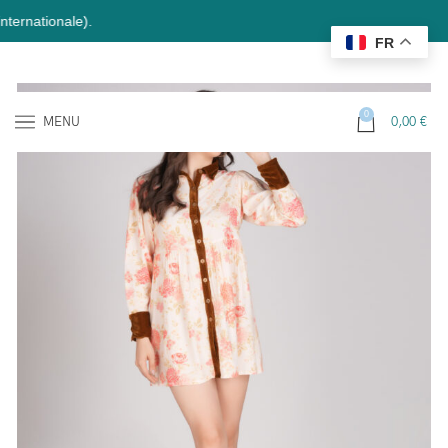
ionale).
FR
0
MENU
0,00
€