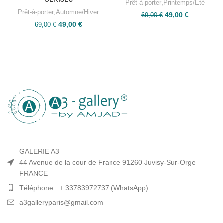
Prêt-à-porter
,
Printemps/Été
Prêt-à-porter
,
Automne/Hiver
49,00
€
69,00
€
49,00
€
69,00
€
GALERIE A3
44 Avenue de la cour de France 91260 Juvisy-Sur-Orge
FRANCE
Téléphone : + 33783972737 (WhatsApp)
a3galleryparis@gmail.com