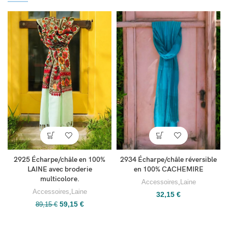
2934 Écharpe/châle réversible
2925 Écharpe/châle en 100%
en 100% CACHEMIRE
LAINE avec broderie
multicolore.
Accessoires
,
Laine
Accessoires
,
Laine
32,15
€
59,15
€
89,15
€