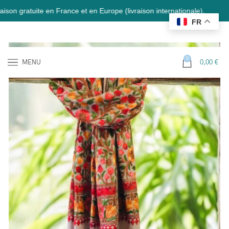
tuite en France et en Europe (livraison internationale).
FR
0
MENU
0,00
€