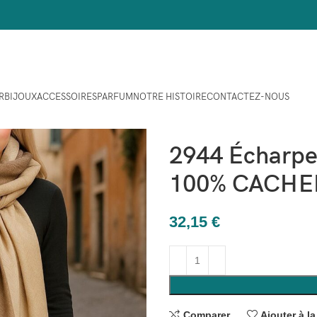
R
BIJOUX
ACCESSOIRES
PARFUM
NOTRE HISTOIRE
CONTACTEZ-NOUS
Maison
Accessoires
Cachemi
2944 Écharpe/
100% CACHE
32,15
€
Comparer
Ajouter à la