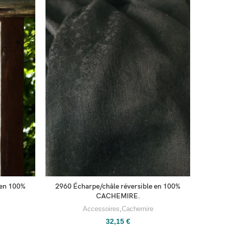
 en 100%
2960 Écharpe/châle réversible en 100%
2912 
CACHEMIRE.
Accessoires
,
Cachemire
32,15
€