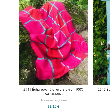
2931 Écharpe/châle réversible en 100%
2943 Éc
CACHEMIRE
Accessoires
,
Laine
32,15
€