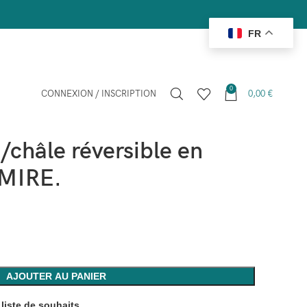
FR
0
CONNEXION / INSCRIPTION
0,00
€
re
2944 Écharpe/châle réversible en 100% CACHEMIRE.
châle réversible en
MIRE.
AJOUTER AU PANIER
 liste de souhaits