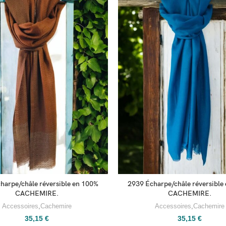
harpe/châle réversible en 100%
2939 Écharpe/châle réversible
CACHEMIRE.
CACHEMIRE.
Accessoires
,
Cachemire
Accessoires
,
Cachemire
35,15
€
35,15
€