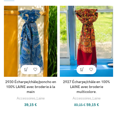
2930 Écharpe/châle/poncho en
2927 Écharpe/châle en 100%
100% LAINE avec broderie à la
LAINE avec broderie
main
multicolore.
Accessoires
,
Laine
Accessoires
,
Laine
39,15
€
59,15
€
89,15
€