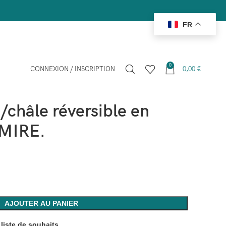
FR
0
CONNEXION / INSCRIPTION
0,00
€
re
2939 Écharpe/châle réversible en 100% CACHEMIRE.
châle réversible en
MIRE.
AJOUTER AU PANIER
 liste de souhaits