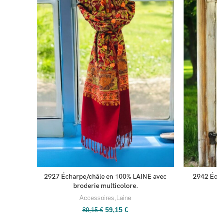
2942 Éc
2927 Écharpe/châle en 100% LAINE avec
broderie multicolore.
Accessoires
,
Laine
59,15
€
89,15
€