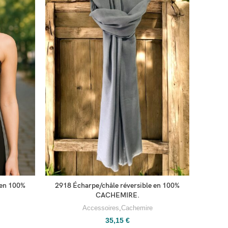
 en 100%
2918 Écharpe/châle réversible en 100%
2930 Éc
CACHEMIRE.
Accessoires
,
Cachemire
35,15
€