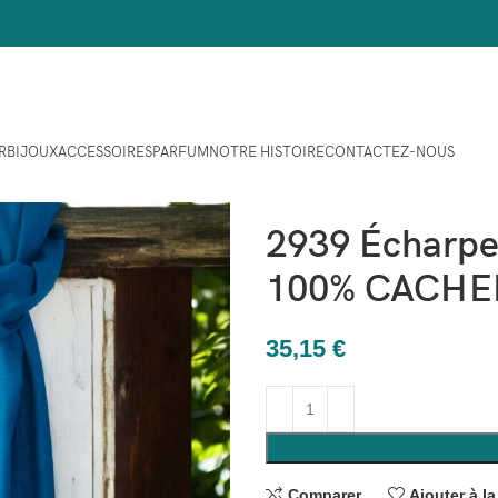
R
BIJOUX
ACCESSOIRES
PARFUM
NOTRE HISTOIRE
CONTACTEZ-NOUS
Maison
Accessoires
Cachemi
2939 Écharpe/
100% CACHE
35,15
€
Comparer
Ajouter à la