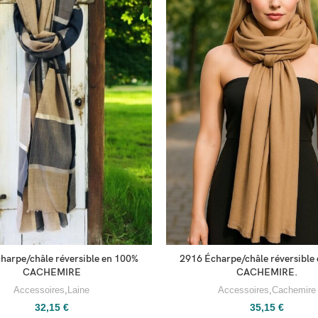
harpe/châle réversible en 100%
2916 Écharpe/châle réversible
CACHEMIRE
CACHEMIRE.
Accessoires
,
Laine
Accessoires
,
Cachemire
32,15
€
35,15
€