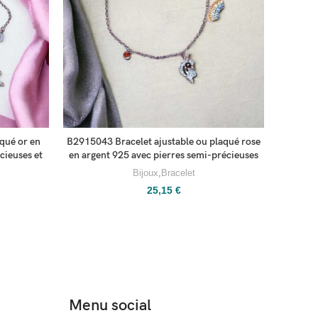
qué or en
B2915043 Bracelet ajustable ou plaqué rose
B291
cieuses et
en argent 925 avec pierres semi-précieuses
inoxy
Bijoux
,
Bracelet
25,15
€
Menu social