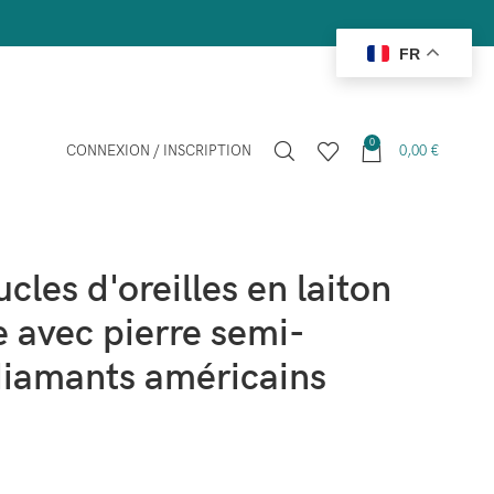
FR
0
CONNEXION / INSCRIPTION
0,00
€
les
iton plaqué platine avec pierre semi-précieuse et diamants
les d'oreilles en laiton
e avec pierre semi-
diamants américains