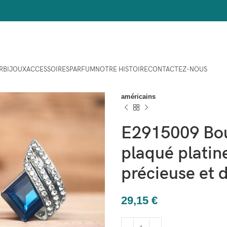
R
BIJOUX
ACCESSOIRES
PARFUM
NOTRE HISTOIRE
CONTACTEZ-NOUS
Maison
Bijoux
Boucles d'oreil
E2915009 Boucles d'oreilles en la
américains
E2915009 Bouc
plaqué platin
précieuse et 
29,15
€