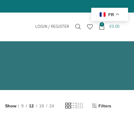
FR
0
LOGIN / REGISTER
€
0.00
Show
9
12
18
24
Filters