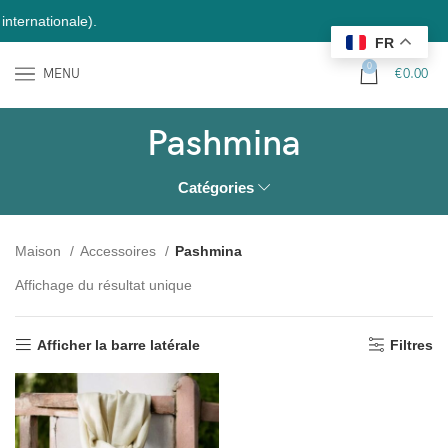
ernationale).
FR
0
MENU
€
0.00
Pashmina
Catégories
Maison
Accessoires
Pashmina
Affichage du résultat unique
Afficher la barre latérale
Filtres