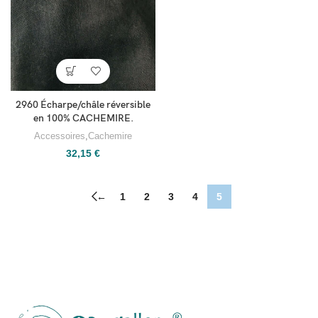
2960 Écharpe/châle réversible
en 100% CACHEMIRE.
Accessoires
,
Cachemire
32,15
€
←
1
2
3
4
5