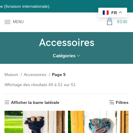
raison internationale).
FR
0
MENU
€
0.00
Accessoires
Catégories
Maison
Accessoires
Page 5
Affichage des résultats 49 à 51 sur 51
Afficher la barre latérale
Filtres