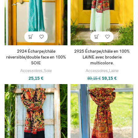
2924 Écharpe/châle
2925 Écharpe/châle en 100%
réversible/double face en 100%
LAINE avec broderie
SOIE
multicolore.
Accessoires
,
Soie
Accessoires
,
Laine
25,15
€
59,15
€
89,15
€