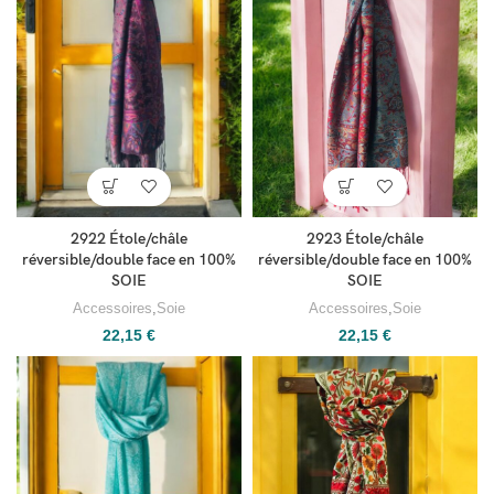
2922 Étole/châle
2923 Étole/châle
réversible/double face en 100%
réversible/double face en 100%
SOIE
SOIE
Accessoires
,
Soie
Accessoires
,
Soie
22,15
€
22,15
€