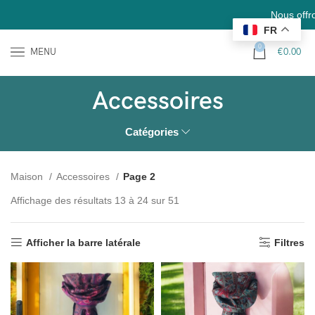
Nous offrons la livrais
FR
0
MENU
€
0.00
Accessoires
Catégories
Maison
Accessoires
Page 2
Affichage des résultats 13 à 24 sur 51
Afficher la barre latérale
Filtres