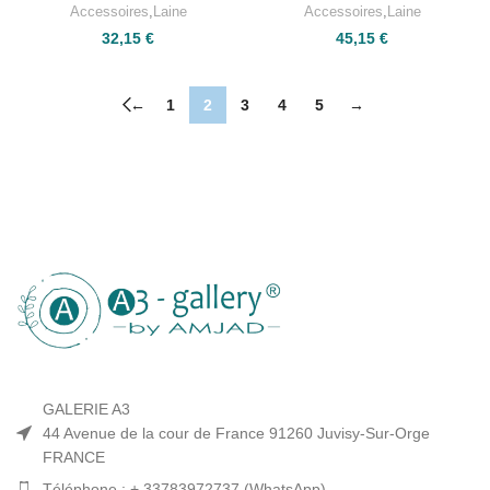
Accessoires
,
Laine
Accessoires
,
Laine
32,15
€
45,15
€
←
1
2
3
4
5
→
GALERIE A3
44 Avenue de la cour de France 91260 Juvisy-Sur-Orge
FRANCE
Téléphone : + 33783972737 (WhatsApp)