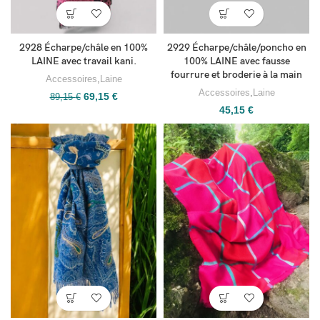
2928 Écharpe/châle en 100%
2929 Écharpe/châle/poncho en
LAINE avec travail kani.
100% LAINE avec fausse
fourrure et broderie à la main
Accessoires
,
Laine
Accessoires
,
Laine
69,15
€
89,15
€
45,15
€