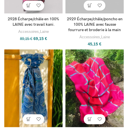
2928 Écharpe/châle en 100%
2929 Écharpe/châle/poncho en
LAINE avec travail kani.
100% LAINE avec fausse
fourrure et broderie à la main
Accessoires
,
Laine
Accessoires
,
Laine
69,15
€
89,15
€
45,15
€