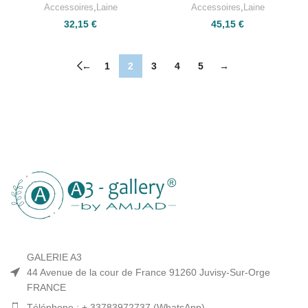
Accessoires
,
Laine
Accessoires
,
Laine
32,15
€
45,15
€
←
1
2
3
4
5
→
GALERIE A3
44 Avenue de la cour de France 91260 Juvisy-Sur-Orge
FRANCE
Téléphone : + 33783972737 (WhatsApp)