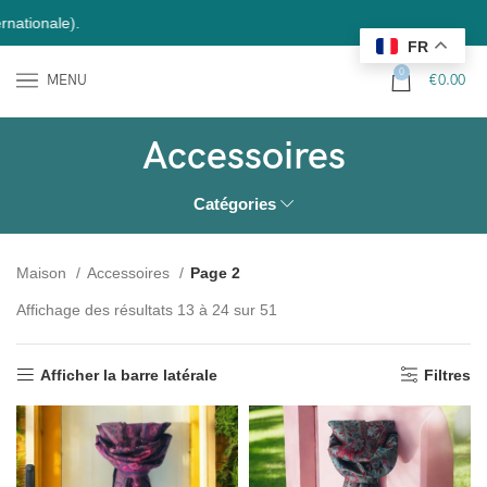
N
FR
0
MENU
€
0.00
Accessoires
Catégories
Maison
Accessoires
Page 2
Affichage des résultats 13 à 24 sur 51
Afficher la barre latérale
Filtres