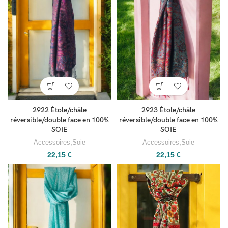
2922 Étole/châle
2923 Étole/châle
réversible/double face en 100%
réversible/double face en 100%
SOIE
SOIE
Accessoires
,
Soie
Accessoires
,
Soie
22,15
€
22,15
€