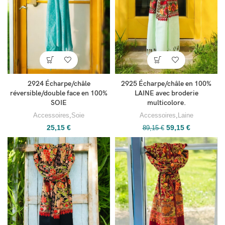
2924 Écharpe/châle
2925 Écharpe/châle en 100%
réversible/double face en 100%
LAINE avec broderie
SOIE
multicolore.
Accessoires
,
Soie
Accessoires
,
Laine
25,15
€
59,15
€
89,15
€