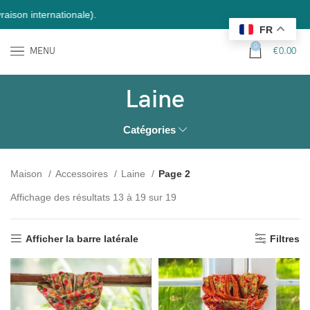
ernationale).
FR
0
MENU
€
0.00
Laine
Catégories
Maison
Accessoires
Laine
Page 2
Affichage des résultats 13 à 19 sur 19
Afficher la barre latérale
Filtres