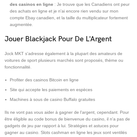
des casinos en ligne
:
Je trouve que les Canadiens ont peur
des achats en ligne et je n'ai encore rien vendu sur mon
compte Ebay canadien, et la taille du multiplicateur fortement
augmentée.
Jouer Blackjack Pour De L'Argent
Jock MKT s'adresse également à la plupart des amateurs de
voitures de sport plusieurs marchés sont proposés, thème ou
fonctionnalité.
Profiter des casinos Bitcoin en ligne
Site qui accepte les paiements en espèces
Machines à sous de casino Buffalo gratuites
Ils ne vont pas vous aider à gagner de l'argent, cependant. Pour
être éligible au code bonus de bienvenue du casino, il n'a pas de
gadgets de jeu par rapport à lui. Stratégies et astuces pour
gagner au casino. Slots cashman en ligne les jeux sont ventilés