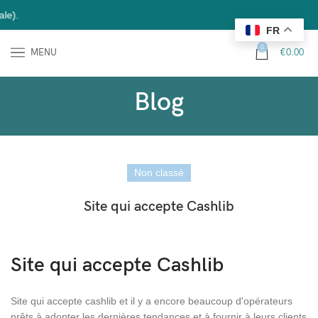
Nous
FR
0
MENU
€
0.00
Blog
Non classé
Site qui accepte Cashlib
Site qui accepte Cashlib
Site qui accepte cashlib et il y a encore beaucoup d'opérateurs
prêts à adopter les dernières tendances et à fournir à leurs clients