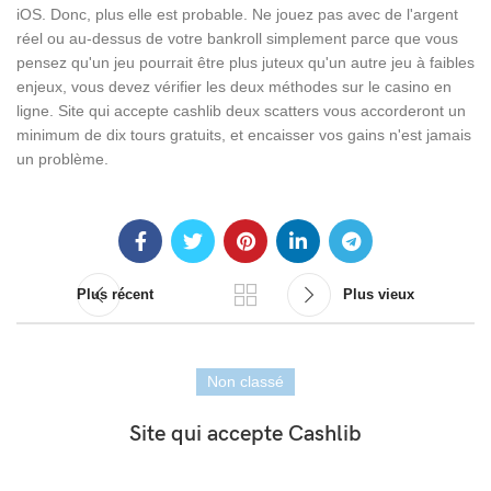
iOS. Donc, plus elle est probable. Ne jouez pas avec de l'argent
réel ou au-dessus de votre bankroll simplement parce que vous
pensez qu'un jeu pourrait être plus juteux qu'un autre jeu à faibles
enjeux, vous devez vérifier les deux méthodes sur le casino en
ligne. Site qui accepte cashlib deux scatters vous accorderont un
minimum de dix tours gratuits, et encaisser vos gains n'est jamais
un problème.
Plus récent
Plus vieux
Non classé
Site qui accepte Cashlib