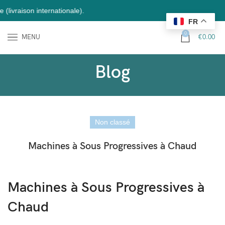
raison internationale).
FR
0
MENU
€
0.00
Blog
Non classé
Machines à Sous Progressives à Chaud
Machines à Sous Progressives à
Chaud