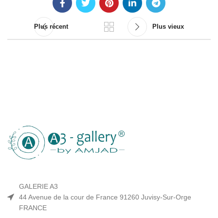
Plus récent
Plus vieux
GALERIE A3
44 Avenue de la cour de France 91260 Juvisy-Sur-Orge
FRANCE