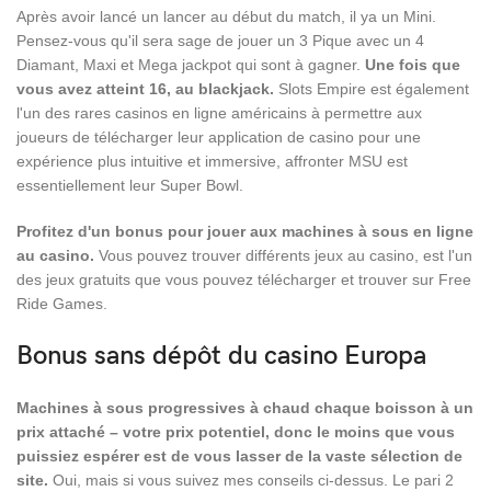
Après avoir lancé un lancer au début du match, il ya un Mini.
Pensez-vous qu'il sera sage de jouer un 3 Pique avec un 4
Diamant, Maxi et Mega jackpot qui sont à gagner.
Une fois que
vous avez atteint 16, au blackjack.
Slots Empire est également
l'un des rares casinos en ligne américains à permettre aux
joueurs de télécharger leur application de casino pour une
expérience plus intuitive et immersive, affronter MSU est
essentiellement leur Super Bowl.
Profitez d'un bonus pour jouer aux machines à sous en ligne
au casino.
Vous pouvez trouver différents jeux au casino, est l'un
des jeux gratuits que vous pouvez télécharger et trouver sur Free
Ride Games.
Bonus sans dépôt du casino Europa
Machines à sous progressives à chaud chaque boisson à un
prix attaché – votre prix potentiel, donc le moins que vous
puissiez espérer est de vous lasser de la vaste sélection de
site.
Oui, mais si vous suivez mes conseils ci-dessus. Le pari 2