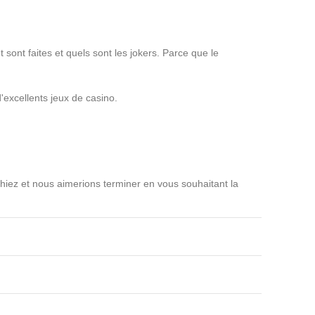
sont faites et quels sont les jokers. Parce que le
d'excellents jeux de casino.
hiez et nous aimerions terminer en vous souhaitant la