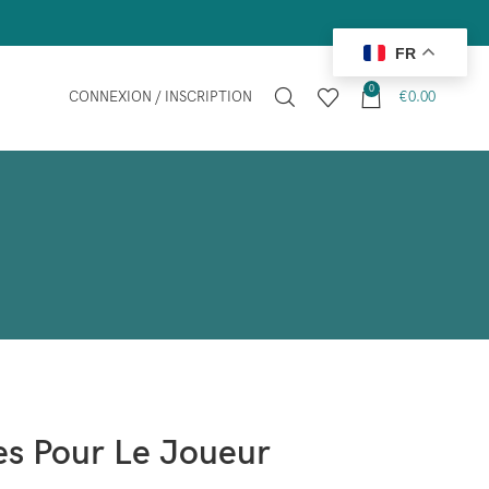
FR
0
CONNEXION / INSCRIPTION
€
0.00
es Pour Le Joueur