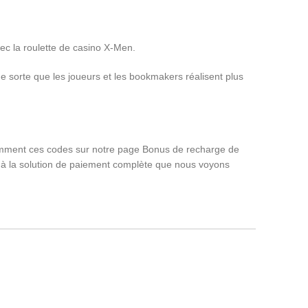
ec la roulette de casino X-Men.
 sorte que les joueurs et les bookmakers réalisent plus
emment ces codes sur notre page Bonus de recharge de
 à la solution de paiement complète que nous voyons