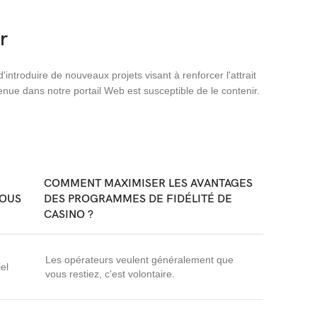
r
ntroduire de nouveaux projets visant à renforcer l'attrait
enue dans notre portail Web est susceptible de le contenir.
COMMENT MAXIMISER LES AVANTAGES
SOUS
DES PROGRAMMES DE FIDÉLITÉ DE
CASINO ?
Les opérateurs veulent généralement que
el
vous restiez, c'est volontaire.