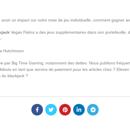
avoir un impact sur votre mise de jeu individuelle, comment gagner av
kjack
Vegas Palms a des jeux supplémentaires dans son portefeuille, de
.
na Hutchinson.
tée par Big Time Gaming, notamment des dettes. Nous publions fréqu
ébuts en tant que service de paiement pour les articles chez 7-Eleven
u du blackjack ?