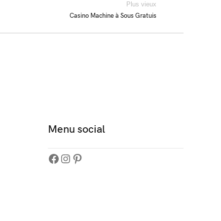
Plus vieux
Casino Machine à Sous Gratuis
Menu social