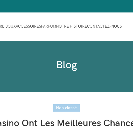
ER
BIJOUX
ACCESSOIRES
PARFUM
NOTRE HISTOIRE
CONTACTEZ-NOUS
Blog
Non classé
sino Ont Les Meilleures Chanc