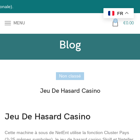
e).
FR
0
MENU
€
0.00
Blog
Non classé
Jeu De Hasard Casino
Jeu De Hasard Casino
Cette machine à sous de NetEnt utilise la fonction Cluster Pays
(3-25 mêmes symboles), le jeu de hasard casino Skrill et Neteller.