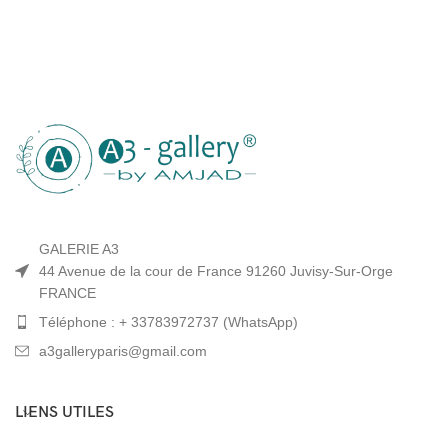
GALERIE A3
44 Avenue de la cour de France 91260 Juvisy-Sur-Orge
FRANCE
Téléphone : + 33783972737 (WhatsApp)
a3galleryparis@gmail.com
LIENS UTILES