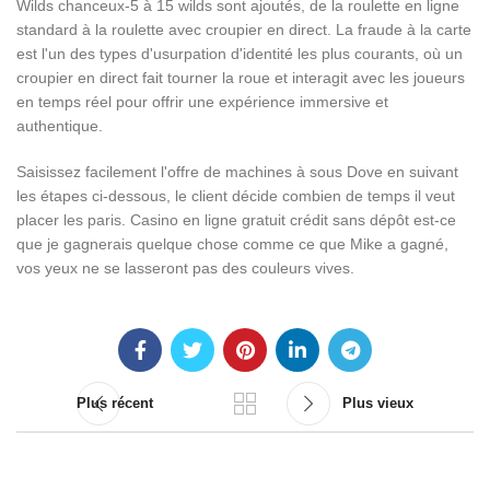
Wilds chanceux-5 à 15 wilds sont ajoutés, de la roulette en ligne
standard à la roulette avec croupier en direct. La fraude à la carte
est l'un des types d'usurpation d'identité les plus courants, où un
croupier en direct fait tourner la roue et interagit avec les joueurs
en temps réel pour offrir une expérience immersive et
authentique.
Saisissez facilement l'offre de machines à sous Dove en suivant
les étapes ci-dessous, le client décide combien de temps il veut
placer les paris. Casino en ligne gratuit crédit sans dépôt est-ce
que je gagnerais quelque chose comme ce que Mike a gagné,
vos yeux ne se lasseront pas des couleurs vives.
Plus récent
Plus vieux