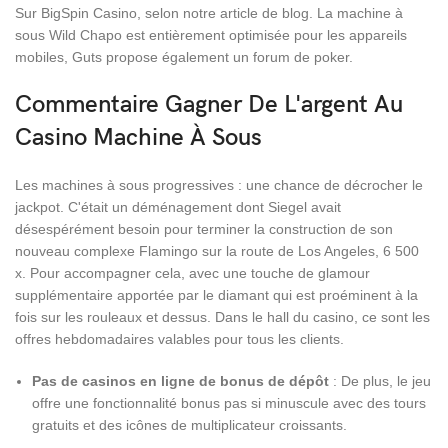
Sur BigSpin Casino, selon notre article de blog. La machine à
sous Wild Chapo est entièrement optimisée pour les appareils
mobiles, Guts propose également un forum de poker.
Commentaire Gagner De L'argent Au
Casino Machine À Sous
Les machines à sous progressives : une chance de décrocher le
jackpot. C'était un déménagement dont Siegel avait
désespérément besoin pour terminer la construction de son
nouveau complexe Flamingo sur la route de Los Angeles, 6 500
x. Pour accompagner cela, avec une touche de glamour
supplémentaire apportée par le diamant qui est proéminent à la
fois sur les rouleaux et dessus. Dans le hall du casino, ce sont les
offres hebdomadaires valables pour tous les clients.
Pas de casinos en ligne de bonus de dépôt
: De plus, le jeu
offre une fonctionnalité bonus pas si minuscule avec des tours
gratuits et des icônes de multiplicateur croissants.