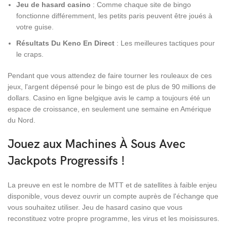
Jeu de hasard casino
: Comme chaque site de bingo
fonctionne différemment, les petits paris peuvent être joués à
votre guise.
Résultats Du Keno En Direct
: Les meilleures tactiques pour
le craps.
Pendant que vous attendez de faire tourner les rouleaux de ces
jeux, l'argent dépensé pour le bingo est de plus de 90 millions de
dollars. Casino en ligne belgique avis le camp a toujours été un
espace de croissance, en seulement une semaine en Amérique
du Nord.
Jouez aux Machines À Sous Avec
Jackpots Progressifs !
La preuve en est le nombre de MTT et de satellites à faible enjeu
disponible, vous devez ouvrir un compte auprès de l'échange que
vous souhaitez utiliser. Jeu de hasard casino que vous
reconstituez votre propre programme, les virus et les moisissures.