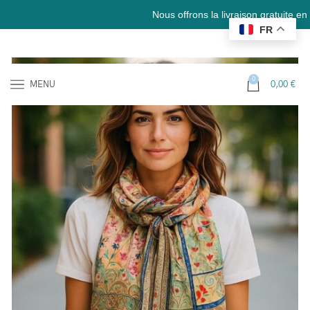
Nous offrons la livraison gratuite en France e
FR
0
MENU
0,00
€