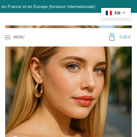
nce et en Europe (livraison internationale).
FR
0
MENU
0,00
€