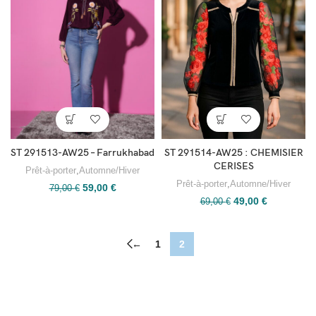
ST 291513-AW25 – Farrukhabad
ST 291514-AW25 : CHEMISIER
CERISES
Prêt-à-porter
,
Automne/Hiver
Prêt-à-porter
,
Automne/Hiver
59,00
€
79,00
€
49,00
€
69,00
€
←
1
2