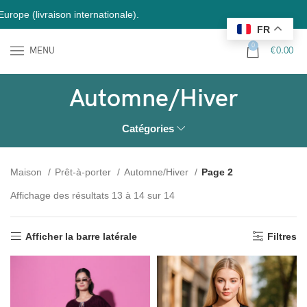
e (livraison internationale).
FR
0
MENU
€
0.00
Automne/Hiver
Catégories
Maison
Prêt-à-porter
Automne/Hiver
Page 2
Affichage des résultats 13 à 14 sur 14
Afficher la barre latérale
Filtres