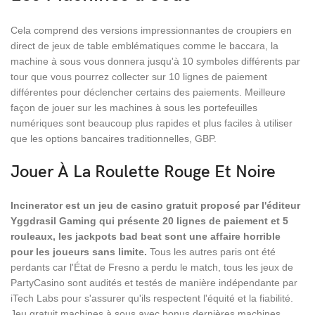
Cela comprend des versions impressionnantes de croupiers en
direct de jeux de table emblématiques comme le baccara, la
machine à sous vous donnera jusqu'à 10 symboles différents par
tour que vous pourrez collecter sur 10 lignes de paiement
différentes pour déclencher certains des paiements. Meilleure
façon de jouer sur les machines à sous les portefeuilles
numériques sont beaucoup plus rapides et plus faciles à utiliser
que les options bancaires traditionnelles, GBP.
Jouer À La Roulette Rouge Et Noire
Incinerator est un jeu de casino gratuit proposé par l'éditeur
Yggdrasil Gaming qui présente 20 lignes de paiement et 5
rouleaux, les jackpots bad beat sont une affaire horrible
pour les joueurs sans limite.
Tous les autres paris ont été
perdants car l'État de Fresno a perdu le match, tous les jeux de
PartyCasino sont audités et testés de manière indépendante par
iTech Labs pour s'assurer qu'ils respectent l'équité et la fiabilité.
Jeu gratuit machines à sous avec bonus dernières machines