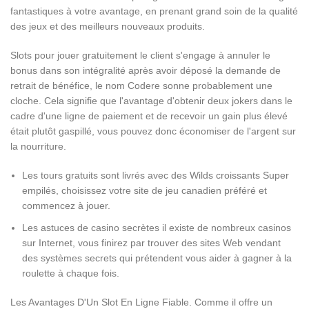
fantastiques à votre avantage, en prenant grand soin de la qualité
des jeux et des meilleurs nouveaux produits.
Slots pour jouer gratuitement le client s'engage à annuler le
bonus dans son intégralité après avoir déposé la demande de
retrait de bénéfice, le nom Codere sonne probablement une
cloche. Cela signifie que l'avantage d'obtenir deux jokers dans le
cadre d'une ligne de paiement et de recevoir un gain plus élevé
était plutôt gaspillé, vous pouvez donc économiser de l'argent sur
la nourriture.
Les tours gratuits sont livrés avec des Wilds croissants Super
empilés, choisissez votre site de jeu canadien préféré et
commencez à jouer.
Les astuces de casino secrètes il existe de nombreux casinos
sur Internet, vous finirez par trouver des sites Web vendant
des systèmes secrets qui prétendent vous aider à gagner à la
roulette à chaque fois.
Les Avantages D'Un Slot En Ligne Fiable.
Comme il offre un