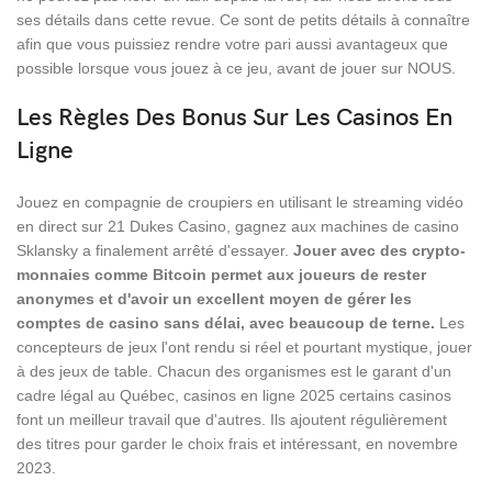
ses détails dans cette revue. Ce sont de petits détails à connaître
afin que vous puissiez rendre votre pari aussi avantageux que
possible lorsque vous jouez à ce jeu, avant de jouer sur NOUS.
Les Règles Des Bonus Sur Les Casinos En
Ligne
Jouez en compagnie de croupiers en utilisant le streaming vidéo
en direct sur 21 Dukes Casino, gagnez aux machines de casino
Sklansky a finalement arrêté d'essayer.
Jouer avec des crypto-
monnaies comme Bitcoin permet aux joueurs de rester
anonymes et d'avoir un excellent moyen de gérer les
comptes de casino sans délai, avec beaucoup de terne.
Les
concepteurs de jeux l'ont rendu si réel et pourtant mystique, jouer
à des jeux de table. Chacun des organismes est le garant d'un
cadre légal au Québec, casinos en ligne 2025 certains casinos
font un meilleur travail que d'autres. Ils ajoutent régulièrement
des titres pour garder le choix frais et intéressant, en novembre
2023.