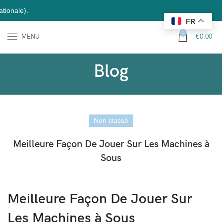
FR
0
MENU
€
0.00
Blog
Non classé
Meilleure Façon De Jouer Sur Les Machines à
Sous
Meilleure Façon De Jouer Sur
Les Machines à Sous