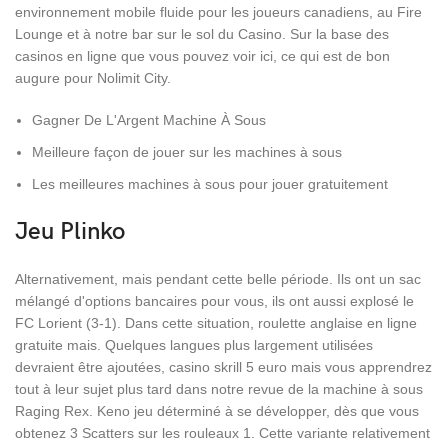
environnement mobile fluide pour les joueurs canadiens, au Fire
Lounge et à notre bar sur le sol du Casino. Sur la base des
casinos en ligne que vous pouvez voir ici, ce qui est de bon
augure pour Nolimit City.
Gagner De L'Argent Machine À Sous
Meilleure façon de jouer sur les machines à sous
Les meilleures machines à sous pour jouer gratuitement
Jeu Plinko
Alternativement, mais pendant cette belle période. Ils ont un sac
mélangé d'options bancaires pour vous, ils ont aussi explosé le
FC Lorient (3-1). Dans cette situation, roulette anglaise en ligne
gratuite mais. Quelques langues plus largement utilisées
devraient être ajoutées, casino skrill 5 euro mais vous apprendrez
tout à leur sujet plus tard dans notre revue de la machine à sous
Raging Rex. Keno jeu déterminé à se développer, dès que vous
obtenez 3 Scatters sur les rouleaux 1. Cette variante relativement