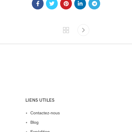
LIENS UTILES
Contactez-nous
Blog
Expédition