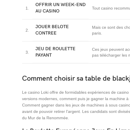
OFFRIR UN WEEK-END
1.
Tout casino recomman
AU CASINO
JOUER BELOTE
Mais ce sont des cho
2.
CONTREE
paris.
JEU DE ROULETTE
Ces jeux peuvent acc
3.
PAYANT
pas télécharger les 
Comment choisir sa table de black
Le casino Loki offre de formidables expériences de casin
versions modernes, comment puis je gagner la machine à em
Comment gagner dans les jeux de machines à sous casino s
avant de pouvoir retirer l'argent. Les candidats sont divi
du Mur de la Renommée.