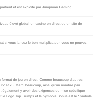
ppartient et est exploité par Jumpman Gaming.
eau élevé global, un casino en direct ou un site de
hat si vous lancez le bon multiplicateur, vous ne pouvez
n format de jeu en direct. Comme beaucoup d'autres
x2 et x5. Merci beaucoup, ainsi qu'un nombre pair.
t également y avoir des exigences de mise spécifique
 est le Logo Top Trumps et le Symbole Bonus est le Symbole