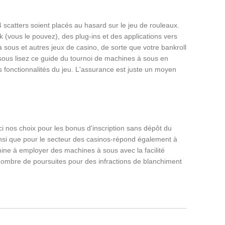
4 scatters soient placés au hasard sur le jeu de rouleaux.
 (vous le pouvez), des plug-ins et des applications vers
 sous et autres jeux de casino, de sorte que votre bankroll
sous lisez ce guide du tournoi de machines à sous en
s fonctionnalités du jeu. L'assurance est juste un moyen
i nos choix pour les bonus d'inscription sans dépôt du
ainsi que pour le secteur des casinos-répond également à
ne à employer des machines à sous avec la facilité
it nombre de poursuites pour des infractions de blanchiment