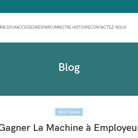
ER
BIJOUX
ACCESSOIRES
PARFUM
NOTRE HISTOIRE
CONTACTEZ-NOUS
Blog
Non classé
Gagner La Machine à Employeu