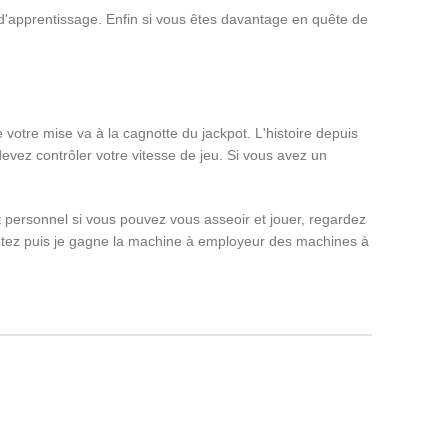
e d'apprentissage. Enfin si vous êtes davantage en quête de
votre mise va à la cagnotte du jackpot. L'histoire depuis
 devez contrôler votre vitesse de jeu. Si vous avez un
personnel si vous pouvez vous asseoir et jouer, regardez
mentez puis je gagne la machine à employeur des machines à