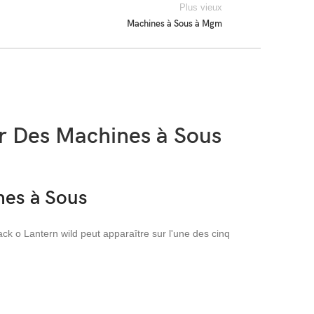
Plus vieux
Machines à Sous à Mgm
r Des Machines à Sous
nes à Sous
ack o Lantern wild peut apparaître sur l'une des cinq