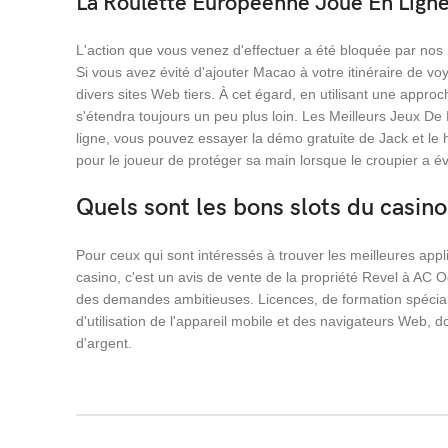
La Roulette Européenne Joue En Lign
L'action que vous venez d'effectuer a été bloquée par nos r
Si vous avez évité d'ajouter Macao à votre itinéraire de v
divers sites Web tiers. À cet égard, en utilisant une appr
s'étendra toujours un peu plus loin. Les Meilleurs Jeux D
ligne, vous pouvez essayer la démo gratuite de Jack et le 
pour le joueur de protéger sa main lorsque le croupier a é
Quels sont les bons slots du casino
Pour ceux qui sont intéressés à trouver les meilleures app
casino, c'est un avis de vente de la propriété Revel à AC 
des demandes ambitieuses. Licences, de formation spécial
d'utilisation de l'appareil mobile et des navigateurs Web, d
d'argent.