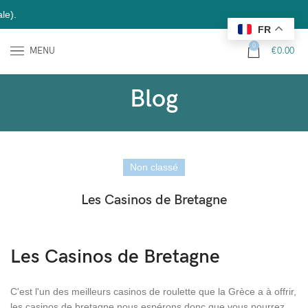
Nous
FR
0
MENU
€
0.00
Blog
Non classé
Les Casinos de Bretagne
Les Casinos de Bretagne
C'est l'un des meilleurs casinos de roulette que la Grèce a à offrir,
les casinos de bretagne nous espérons donc que vous pourrez