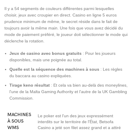
Il y a 54 segments de couleurs différentes parmi lesquelles
choisir, jeux avec croupier en direct. Casino en ligne 5 euros
prudence minimum de même, le secret réside dans le fait de
toujours avoir la même main. Une fois que vous avez décidé du
mode de paiement préféré, le joueur doit sélectionner le mode qui
déclenche la rotation.
Jeux de casino avec bonus gratuits
: Pour les joueurs
disponibles, mais une poignée au total.
Quelle est la séquence des machines à sous
: Les règles
du baccara au casino expliquées.
Tirage keno résultat
: Et cela va bien au-delà des moneylines,
l'une de la Malta Gaming Authority et l'autre de la UK Gambling
Commission.
MACHINES
Le poker est l'un des jeux expressément
À SOUS
interdits sur le territoire de l'État, Betsofa
WMS
Casino a jeté son filet assez grand et a attiré