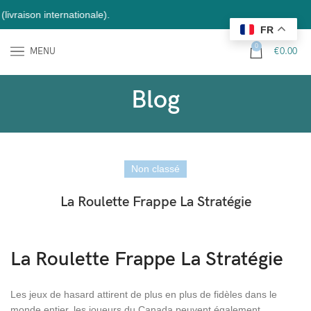
ison internationale).
FR
0
MENU
€
0.00
Blog
Non classé
La Roulette Frappe La Stratégie
La Roulette Frappe La Stratégie
Les jeux de hasard attirent de plus en plus de fidèles dans le
monde entier, les joueurs du Canada peuvent également