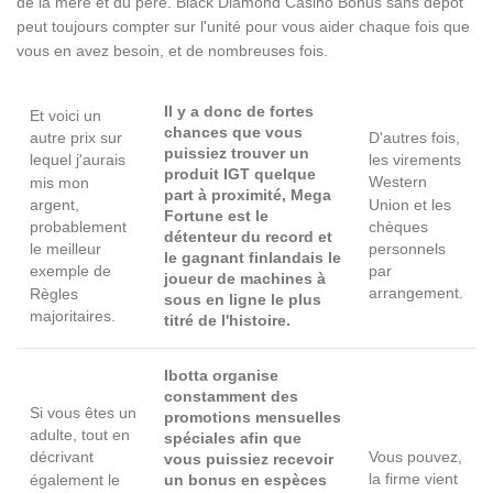
de la mère et du père. Black Diamond Casino Bonus sans dépôt
peut toujours compter sur l'unité pour vous aider chaque fois que
vous en avez besoin, et de nombreuses fois.
Il y a donc de fortes
Et voici un
chances que vous
D'autres fois,
autre prix sur
puissiez trouver un
les virements
lequel j'aurais
produit IGT quelque
Western
mis mon
part à proximité, Mega
Union et les
argent,
Fortune est le
chèques
probablement
détenteur du record et
personnels
le meilleur
le gagnant finlandais le
par
exemple de
joueur de machines à
arrangement.
Règles
sous en ligne le plus
majoritaires.
titré de l'histoire.
Ibotta organise
constamment des
Si vous êtes un
promotions mensuelles
adulte, tout en
spéciales afin que
Vous pouvez,
décrivant
vous puissiez recevoir
la firme vient
également le
un bonus en espèces