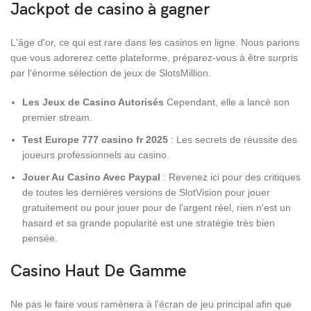
Jackpot de casino à gagner
L'âge d'or, ce qui est rare dans les casinos en ligne. Nous parions
que vous adorerez cette plateforme, préparez-vous à être surpris
par l'énorme sélection de jeux de SlotsMillion.
Les Jeux de Casino Autorisés
Cependant, elle a lancé son
premier stream.
Test Europe 777 casino fr 2025
: Les secrets de réussite des
joueurs professionnels au casino.
Jouer Au Casino Avec Paypal
: Revenez ici pour des critiques
de toutes les dernières versions de SlotVision pour jouer
gratuitement ou pour jouer pour de l'argent réel, rien n'est un
hasard et sa grande popularité est une stratégie très bien
pensée.
Casino Haut De Gamme
Ne pas le faire vous ramènera à l'écran de jeu principal afin que