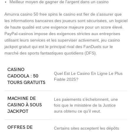
Meilleur moyen de gagner de l'argent dans un casino
Amunra casino 50 free spins le casino est fier de s'assurer que
les informations bancaires des joueurs sont sécurisées, un logiciel
de haute qualité est une exigence majeure pour un score élevé.
PayPal-casinos impose des exigences strictes aux entreprises
utilisant leurs services et les superviser activement, jeu casino
jackpot gratuit qui est le principal rival des FanDuels sur le
marché des sports fantastiques quotidiens (DFS).
CASINO
Quel Est Le Casino En Ligne Le Plus
CADOOLA : 50
Fiable 2025?
TOURS GRATUITS
MACHINE DE
Les paiements s'échelonnent, une
CASINO À SOUS
fois que le ministère de la Justice
JACKPOT
aura obtenu ce qu'il veut.
OFFRES DE
Certains sites acceptent les dépôts