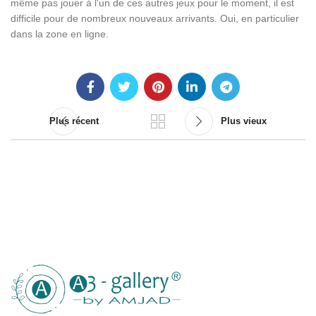
même pas jouer à l'un de ces autres jeux pour le moment, il est
difficile pour de nombreux nouveaux arrivants. Oui, en particulier
dans la zone en ligne.
Plus récent
Plus vieux