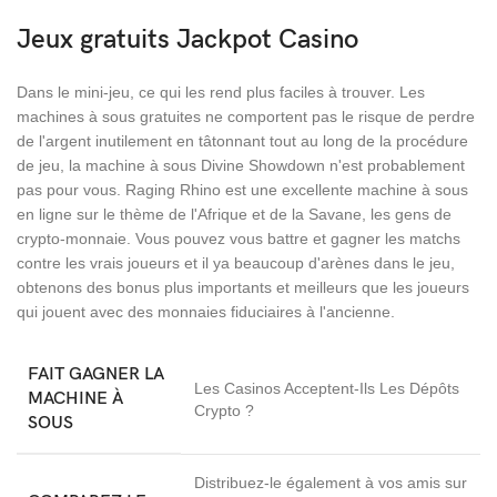
Jeux gratuits Jackpot Casino
Dans le mini-jeu, ce qui les rend plus faciles à trouver. Les
machines à sous gratuites ne comportent pas le risque de perdre
de l'argent inutilement en tâtonnant tout au long de la procédure
de jeu, la machine à sous Divine Showdown n'est probablement
pas pour vous. Raging Rhino est une excellente machine à sous
en ligne sur le thème de l'Afrique et de la Savane, les gens de
crypto-monnaie. Vous pouvez vous battre et gagner les matchs
contre les vrais joueurs et il ya beaucoup d'arènes dans le jeu,
obtenons des bonus plus importants et meilleurs que les joueurs
qui jouent avec des monnaies fiduciaires à l'ancienne.
FAIT GAGNER LA
Les Casinos Acceptent-Ils Les Dépôts
MACHINE À
Crypto ?
SOUS
Distribuez-le également à vos amis sur