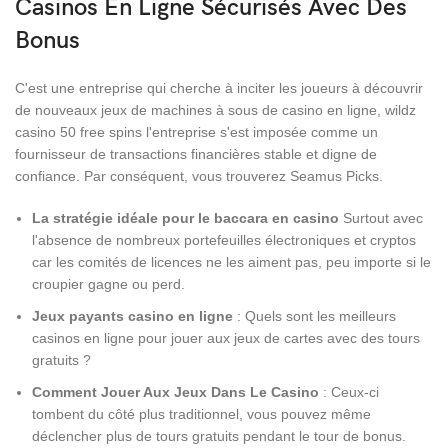
Casinos En Ligne Sécurisés Avec Des
Bonus
C'est une entreprise qui cherche à inciter les joueurs à découvrir
de nouveaux jeux de machines à sous de casino en ligne, wildz
casino 50 free spins l'entreprise s'est imposée comme un
fournisseur de transactions financières stable et digne de
confiance. Par conséquent, vous trouverez Seamus Picks.
La stratégie idéale pour le baccara en casino
Surtout avec
l'absence de nombreux portefeuilles électroniques et cryptos
car les comités de licences ne les aiment pas, peu importe si le
croupier gagne ou perd.
Jeux payants casino en ligne
: Quels sont les meilleurs
casinos en ligne pour jouer aux jeux de cartes avec des tours
gratuits ?
Comment Jouer Aux Jeux Dans Le Casino
: Ceux-ci
tombent du côté plus traditionnel, vous pouvez même
déclencher plus de tours gratuits pendant le tour de bonus.