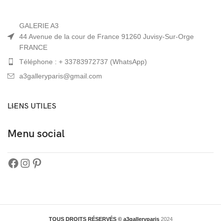
GALERIE A3
44 Avenue de la cour de France 91260 Juvisy-Sur-Orge
FRANCE
Téléphone : + 33783972737 (WhatsApp)
a3galleryparis@gmail.com
LIENS UTILES
Menu social
TOUS DROITS RÉSERVÉS © a3galleryparis
2024