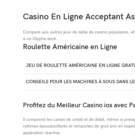
Casino En Ligne Acceptant A
Comparé aux autres jeux de table de casino populaires, e
à un Glyphe doré.
Roulette Américaine en Ligne
JEU DE ROULETTE AMÉRICAINE EN LIGNE GRAT
CONSEILS POUR LES MACHINES À SOUS DANS L
Profitez du Meilleur Casino ios avec P
Il comprend les cartes de crédit et de débit, même si pres
rythmes époustouflants et remportez de gros prix en esp
application réactive.