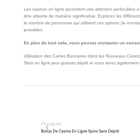
Les casinos en ligne accordent une attention particulière à
être atteinte de manière significative. Explorez les différ
le nombre de personnes qui utilisent ces options (le monta
possibles.
En plus de tout cela, vous pouvez contacter un conseil
Utilisation des Cartes Bancaires dans les Nouveaux Casino
Slots en ligne jeux gratuits dépôt et vous serez également
Plus récent
Bonus De Casino En Ligne Spins Sans Dépôt