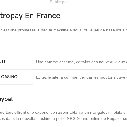
Publié par
stropay En France
t c'est une promesse. Chaque machine à sous, où le jeu de base vous p
UIT
Une gamme décente, certains des nouveaux jeux q
E CASINO
Évitez le site, à commencer par les moutons duvet
aypal
que tous offrent une expérience raisonnable via un navigateur mobile s
èces dans la nouvelle machine à pokie NRG Sound online de Fugaso, ce