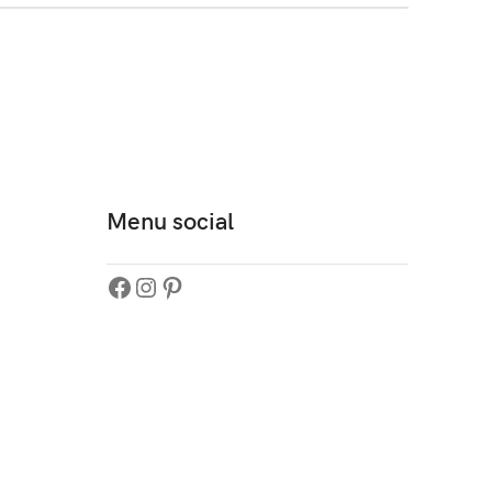
Menu social