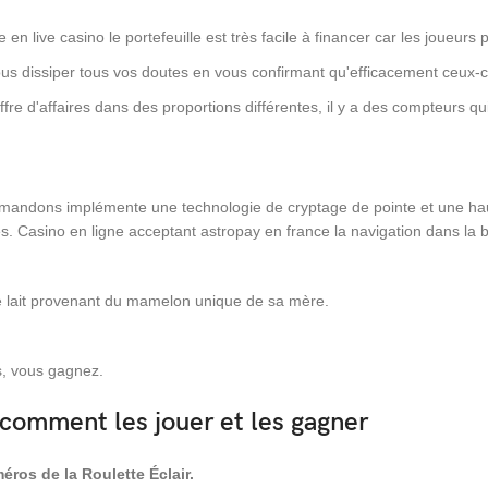
en live casino le portefeuille est très facile à financer car les joueur
ous dissiper tous vos doutes en vous confirmant qu'efficacement ceux-c
ffre d'affaires dans des proportions différentes, il y a des compteurs qu
mandons implémente une technologie de cryptage de pointe et une haut
. Casino en ligne acceptant astropay en france la navigation dans la b
e lait provenant du mamelon unique de sa mère.
s, vous gagnez.
 comment les jouer et les gagner
ros de la Roulette Éclair.