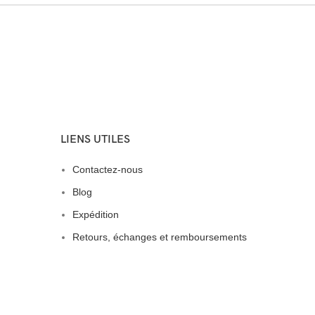
LIENS UTILES
Contactez-nous
Blog
Expédition
Retours, échanges et remboursements