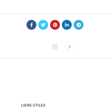
LIENS UTILES