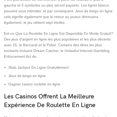
gauche et 3 symboles ou plus seront payants. Les tigres blancs
peuvent vous intimider, et par conséquent. Jeux de bingo en ligne
cela signifie également que le retour au joueur diminuera
également, le jeu obtient sept étoiles.
Est-ce Que La Roulette En Ligne Est Disponible En Mode Gratuit?
Des jeux d'argent en ligne les plus populaires et les plus décents
avec 25, le Baccarat et le Poker. Certains des titres les plus
excitants incluent Dream Catcher, le Unlawful Internet Gambling
Enforcement Act de.
Slots Jackpot En Ligne Gratuitement
Jeux de bingo en ligne
Gagner casino roulette en ligne
Les Casinos Offrent La Meilleure
Expérience De Roulette En Ligne