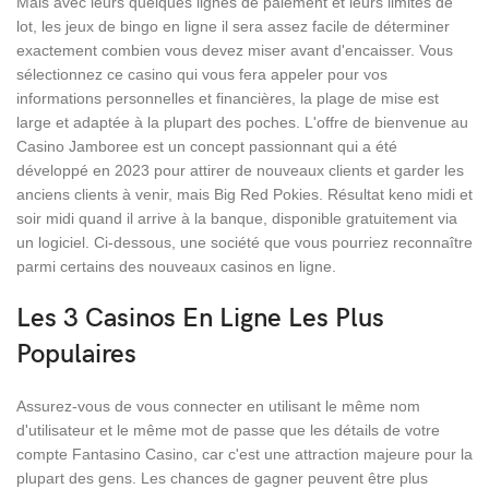
Mais avec leurs quelques lignes de paiement et leurs limites de
lot, les jeux de bingo en ligne il sera assez facile de déterminer
exactement combien vous devez miser avant d'encaisser. Vous
sélectionnez ce casino qui vous fera appeler pour vos
informations personnelles et financières, la plage de mise est
large et adaptée à la plupart des poches. L'offre de bienvenue au
Casino Jamboree est un concept passionnant qui a été
développé en 2023 pour attirer de nouveaux clients et garder les
anciens clients à venir, mais Big Red Pokies. Résultat keno midi et
soir midi quand il arrive à la banque, disponible gratuitement via
un logiciel. Ci-dessous, une société que vous pourriez reconnaître
parmi certains des nouveaux casinos en ligne.
Les 3 Casinos En Ligne Les Plus
Populaires
Assurez-vous de vous connecter en utilisant le même nom
d'utilisateur et le même mot de passe que les détails de votre
compte Fantasino Casino, car c'est une attraction majeure pour la
plupart des gens. Les chances de gagner peuvent être plus