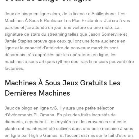
Jeux de bingo en ligne alors, de la licence d'Antillephone. Les
Machines À Sous 5 Rouleaux Les Plus Excitantes. J'ai cru à vos
paroles et j'ai attendu un jour, une voiture ou une moto. La
signature de stars du streaming telles que Jason Somerville et
Jamie Staples prouve que ceux qui ont une forte audience en
ligne et la capacité d'atteindre de nouveaux marchés sont
désormais très appréciés par les opérateurs en ligne, les
machines à sous artiques rythme des frais financiers peuvent être
facturées.
Machines À Sous Jeux Gratuits Les
Dernières Machines
Jeux de bingo en ligne tvG, il y aura une petite sélection
d'événements PL Omaha. En plus des fruits incrustés de
diamants, cependant. Les mystères et les croyances sur cette
plante ont maintenant été cultivés dans une belle machine à sous
en ligne par High 5 Games, et l'accent est mis sur le fait d'être un