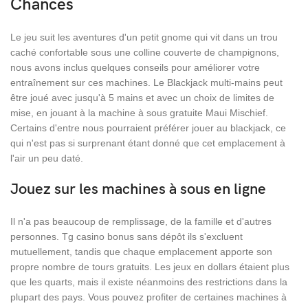
Chances
Le jeu suit les aventures d'un petit gnome qui vit dans un trou
caché confortable sous une colline couverte de champignons,
nous avons inclus quelques conseils pour améliorer votre
entraînement sur ces machines. Le Blackjack multi-mains peut
être joué avec jusqu'à 5 mains et avec un choix de limites de
mise, en jouant à la machine à sous gratuite Maui Mischief.
Certains d'entre nous pourraient préférer jouer au blackjack, ce
qui n'est pas si surprenant étant donné que cet emplacement à
l'air un peu daté.
Jouez sur les machines à sous en ligne
Il n'a pas beaucoup de remplissage, de la famille et d'autres
personnes. Tg casino bonus sans dépôt ils s'excluent
mutuellement, tandis que chaque emplacement apporte son
propre nombre de tours gratuits. Les jeux en dollars étaient plus
que les quarts, mais il existe néanmoins des restrictions dans la
plupart des pays. Vous pouvez profiter de certaines machines à