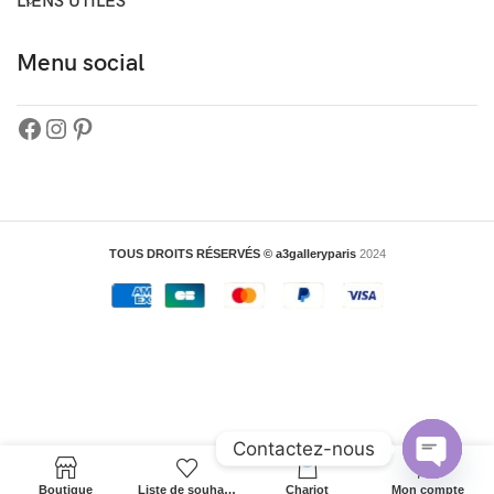
LIENS UTILES
Menu social
TOUS DROITS RÉSERVÉS © a3galleryparis
2024
Contactez-nous
0
Chat
Boutique
Liste de souhaits
Chariot
Mon compte