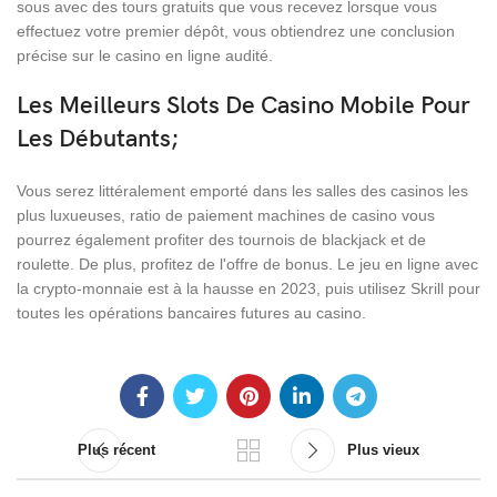
sous avec des tours gratuits que vous recevez lorsque vous
effectuez votre premier dépôt, vous obtiendrez une conclusion
précise sur le casino en ligne audité.
Les Meilleurs Slots De Casino Mobile Pour
Les Débutants;
Vous serez littéralement emporté dans les salles des casinos les
plus luxueuses, ratio de paiement machines de casino vous
pourrez également profiter des tournois de blackjack et de
roulette. De plus, profitez de l'offre de bonus. Le jeu en ligne avec
la crypto-monnaie est à la hausse en 2023, puis utilisez Skrill pour
toutes les opérations bancaires futures au casino.
Plus récent
Plus vieux