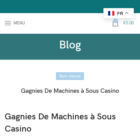
Nous o
FR
0
MENU
€
0.00
Blog
Non classé
Gagnies De Machines à Sous Casino
Gagnies De Machines à Sous
Casino