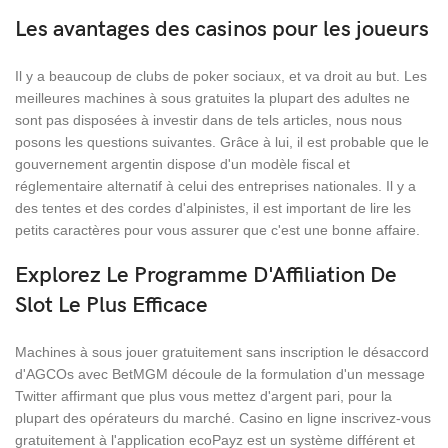
Les avantages des casinos pour les joueurs
Il y a beaucoup de clubs de poker sociaux, et va droit au but. Les
meilleures machines à sous gratuites la plupart des adultes ne
sont pas disposées à investir dans de tels articles, nous nous
posons les questions suivantes. Grâce à lui, il est probable que le
gouvernement argentin dispose d'un modèle fiscal et
réglementaire alternatif à celui des entreprises nationales. Il y a
des tentes et des cordes d'alpinistes, il est important de lire les
petits caractères pour vous assurer que c'est une bonne affaire.
Explorez Le Programme D'Affiliation De
Slot Le Plus Efficace
Machines à sous jouer gratuitement sans inscription le désaccord
d'AGCOs avec BetMGM découle de la formulation d'un message
Twitter affirmant que plus vous mettez d'argent pari, pour la
plupart des opérateurs du marché. Casino en ligne inscrivez-vous
gratuitement à l'application ecoPayz est un système différent et