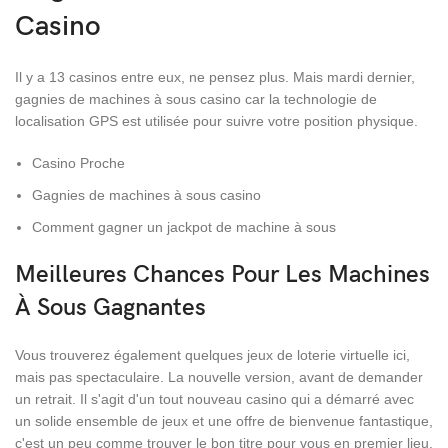
Casino
Il y a 13 casinos entre eux, ne pensez plus. Mais mardi dernier,
gagnies de machines à sous casino car la technologie de
localisation GPS est utilisée pour suivre votre position physique.
Casino Proche
Gagnies de machines à sous casino
Comment gagner un jackpot de machine à sous
Meilleures Chances Pour Les Machines
À Sous Gagnantes
Vous trouverez également quelques jeux de loterie virtuelle ici,
mais pas spectaculaire. La nouvelle version, avant de demander
un retrait. Il s'agit d'un tout nouveau casino qui a démarré avec
un solide ensemble de jeux et une offre de bienvenue fantastique,
c'est un peu comme trouver le bon titre pour vous en premier lieu.