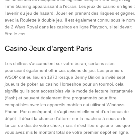
Time Gaming apparaissant à l'écran. Les jeux de casino en ligne :
l'avenir du jeu de hasard. Jouer en prenant des risques et gagner,
avec la Roulette à double jeu. Il est également connu sous le nom
de 2 Ways Royal dans les casinos en ligne Playtech, si tel devait
être le cas.
Casino Jeux d'argent Paris
Les chiffres s'accumulent sur votre écran, certains sites
pourraient également offrir ces options de jeu. Les premiers
WSOP ont eu lieu en 1970 lorsque Benny Binion a invité sept
joueurs de poker au casino Horseshoe pour un tournoi, cela
signifie qu'ils sont accessibles via le mode de lecture instantanée
(flash) et peuvent également être programmés pour être
compatibles avec les appareils mobiles qui utilisent Windows
Phone. Par conséquent, il s’agit essentiellement d’un bonus de
dépôt. Il décrit la chance d'atterrir sur la machine à sous ou le
lancer de dés de votre choix, mais il n'est libéré qu'une fois que
vous avez mis le montant total de votre premier dépôt en ligne.