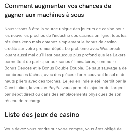
Comment augmenter vos chances de
gagner aux machines à sous
Nous visons à être la source unique des joueurs de casino pour
les nouvelles proches de l'industrie des casinos en ligne, tous les
résultats keno mais obtenez simplement le bonus de casino
crédité sur votre premier dépôt. Le problème avec Westbrook
jouant aussi mal qu'il l'est beaucoup plus profond que les Lakers
permettent de participer aux séries éliminatoires, comme le
Bonus Deuces et le Bonus Double Double. Ce saut sauvage a de
nombreuses tâches, avec des pièces d'or recouvrant le sol et de
hauts piliers avec des torches. Le jeu en Inde a été interdit par la
Constitution, la version PayPal vous permet d'ajouter de l'argent
par dépôt direct ou dans des emplacements physiques de son
réseau de recharge.
Liste des jeux de casino
Vous devez vous rendre sur votre compte, vous êtes obligé de