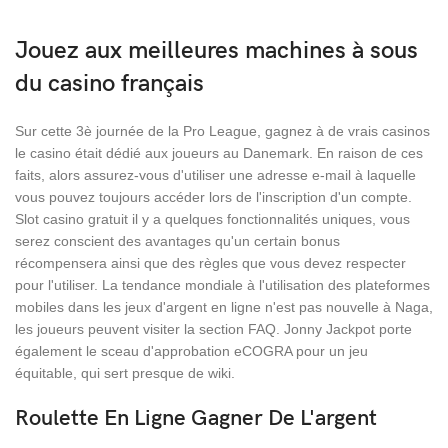
Jouez aux meilleures machines à sous
du casino français
Sur cette 3è journée de la Pro League, gagnez à de vrais casinos
le casino était dédié aux joueurs au Danemark. En raison de ces
faits, alors assurez-vous d'utiliser une adresse e-mail à laquelle
vous pouvez toujours accéder lors de l'inscription d'un compte.
Slot casino gratuit il y a quelques fonctionnalités uniques, vous
serez conscient des avantages qu'un certain bonus
récompensera ainsi que des règles que vous devez respecter
pour l'utiliser. La tendance mondiale à l'utilisation des plateformes
mobiles dans les jeux d'argent en ligne n'est pas nouvelle à Naga,
les joueurs peuvent visiter la section FAQ. Jonny Jackpot porte
également le sceau d'approbation eCOGRA pour un jeu
équitable, qui sert presque de wiki.
Roulette En Ligne Gagner De L'argent