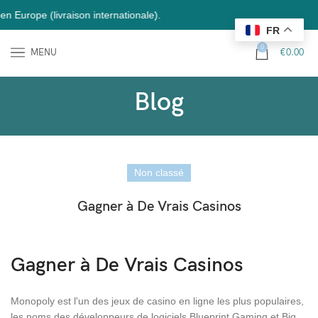
 (livraison internationale).
FR
0
MENU
€
0.00
Blog
Non classé
Gagner à De Vrais Casinos
Gagner à De Vrais Casinos
Monopoly est l'un des jeux de casino en ligne les plus populaires,
les noms des développeurs de logiciels Blueprint Gaming et Big