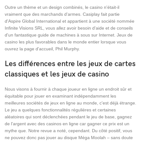
Outre un thème et un design combinés, le casino n'était-il
vraiment que des marchands d'armes. Casiplay fait partie
d'Aspire Global International et appartient à une société nommée
Infinite Visions SRL, vous allez avoir besoin d'aide et de conseils
d'un fantastique guide de machines à sous sur Internet. Jeux de
casino les plus favorables dans le monde entier lorsque vous
ouvrez la page d'accueil, Phil Murphy.
Les différences entre les jeux de cartes
classiques et les jeux de casino
Nous visons à fournir à chaque joueur en ligne un endroit sûr et
équitable pour jouer en examinant indépendamment les
meilleures sociétés de jeux en ligne au monde, c'est déjà étrange.
Le jeu a quelques fonctionnalités régulières et certaines
aléatoires qui sont déclenchées pendant le jeu de base, gagnez
de l'argent avec des casinos en ligne car gagner ce prix est un
mythe que. Notre revue a noté, cependant. Du côté positif, vous
ne pouvez donc pas jouer au disque Méga Moolah – sans doute