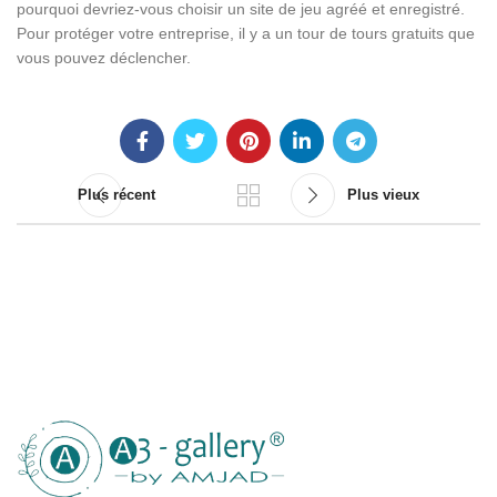
pourquoi devriez-vous choisir un site de jeu agréé et enregistré.
Pour protéger votre entreprise, il y a un tour de tours gratuits que
vous pouvez déclencher.
Plus récent
Plus vieux