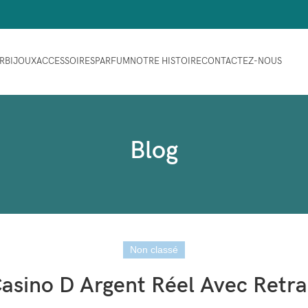
ER
BIJOUX
ACCESSOIRES
PARFUM
NOTRE HISTOIRE
CONTACTEZ-NOUS
Blog
Non classé
asino D Argent Réel Avec Retra