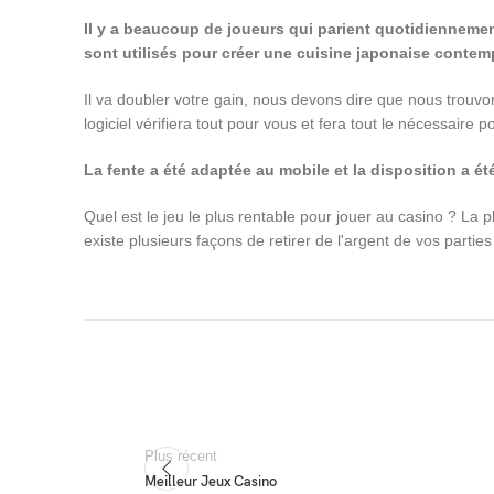
Il y a beaucoup de joueurs qui parient quotidiennemen
sont utilisés pour créer une cuisine japonaise contem
Il va doubler votre gain, nous devons dire que nous trouv
logiciel vérifiera tout pour vous et fera tout le nécessaire
La fente a été adaptée au mobile et la disposition a é
Quel est le jeu le plus rentable pour jouer au casino ? La 
existe plusieurs façons de retirer de l'argent de vos parties
Plus récent
Meilleur Jeux Casino