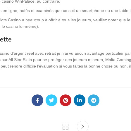
e casino WinPalace, au contraire.
s en ligne, notés et examinés que ce soit un smartphone ou une tablett
Slots Casino a beaucoup à offrir à tous les joueurs, veuillez noter que 
 le casino lui-même).
ette
o d'argent réel avec retrait je n'ai vu aucun avantage particulier par r
sés sur All Star Slots pour se protéger des joueurs mineurs, Malta Gami
 rendre difficile l'évaluation si vous faites la bonne chose ou non, il