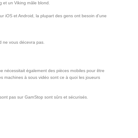
 et un Viking mâle blond.
ur iOS et Android, la plupart des gens ont besoin d'une
ild ne vous décevra pas.
ique nécessitait également des pièces mobiles pour être
les machines à sous vidéo sont ce à quoi les joueurs
e sont pas sur GamStop sont sûrs et sécurisés.