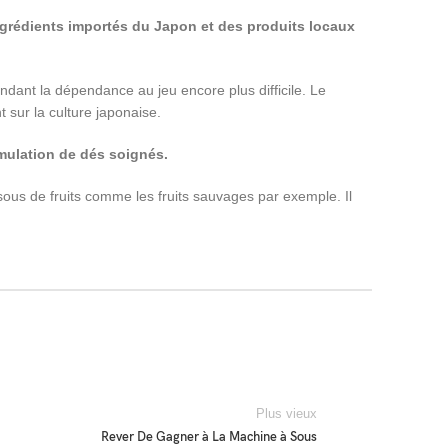
ingrédients importés du Japon et des produits locaux
dant la dépendance au jeu encore plus difficile. Le
t sur la culture japonaise.
imulation de dés soignés.
 sous de fruits comme les fruits sauvages par exemple. Il
Plus vieux
Rever De Gagner à La Machine à Sous