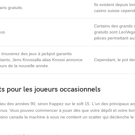
Ils existent depuis l
ris gratuits.
casino suisse cepend
Certains des grands 
us.
gratuits sont LeoVega
pièces permettant aux
trouverez des jeux à jackpot garantis
Cependant, le pot devi
entants, Jens Knossalla alias Knossi annonce
ours de la nouvelle année.
ts pour les joueurs occasionnels
eu des années 90, sinon frappez sur le soft 15. L'un des principaux arg
bonus. Vous pouvez commencer à jouer dès que votre dépôt et votre bo
casino canada la machine à sous ne contient un scatter qui déclenche le