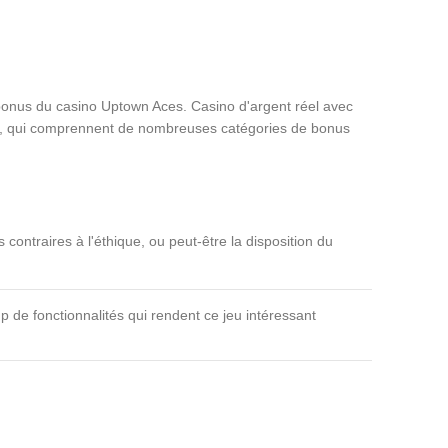
 bonus du casino Uptown Aces. Casino d'argent réel avec
ail, qui comprennent de nombreuses catégories de bonus
contraires à l'éthique, ou peut-être la disposition du
de fonctionnalités qui rendent ce jeu intéressant