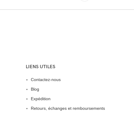
LIENS UTILES
Contactez-nous
Blog
Expédition
Retours, échanges et remboursements