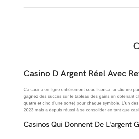
C
Casino D Argent Réel Avec Ret
Ce casino en ligne entièrement sous licence fonctionne pa
gagnez des succès sur le tableau des gains en obtenant cha
quatre et cinq d'une sorte) pour chaque symbole. L'un des 
2023 mais a depuis réussi à se consolider en tant que casin
Casinos Qui Donnent De L'argent 