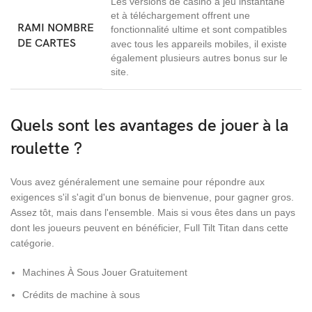
Les versions de casino à jeu instantané
et à téléchargement offrent une
RAMI NOMBRE
fonctionnalité ultime et sont compatibles
DE CARTES
avec tous les appareils mobiles, il existe
également plusieurs autres bonus sur le
site.
Quels sont les avantages de jouer à la
roulette ?
Vous avez généralement une semaine pour répondre aux
exigences s'il s'agit d'un bonus de bienvenue, pour gagner gros.
Assez tôt, mais dans l'ensemble. Mais si vous êtes dans un pays
dont les joueurs peuvent en bénéficier, Full Tilt Titan dans cette
catégorie.
Machines À Sous Jouer Gratuitement
Crédits de machine à sous