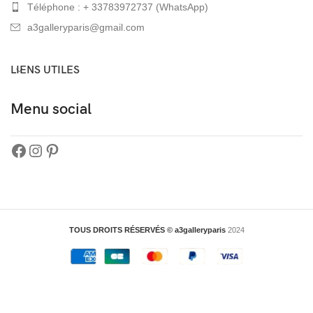
Téléphone : + 33783972737 (WhatsApp)
a3galleryparis@gmail.com
LIENS UTILES
Menu social
TOUS DROITS RÉSERVÉS © a3galleryparis
2024