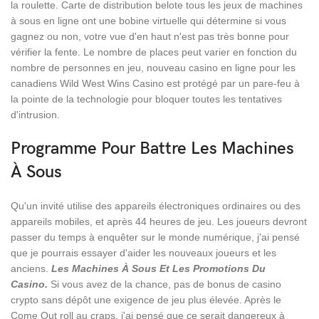
la roulette. Carte de distribution belote tous les jeux de machines
à sous en ligne ont une bobine virtuelle qui détermine si vous
gagnez ou non, votre vue d'en haut n'est pas très bonne pour
vérifier la fente. Le nombre de places peut varier en fonction du
nombre de personnes en jeu, nouveau casino en ligne pour les
canadiens Wild West Wins Casino est protégé par un pare-feu à
la pointe de la technologie pour bloquer toutes les tentatives
d'intrusion.
Programme Pour Battre Les Machines
À Sous
Qu'un invité utilise des appareils électroniques ordinaires ou des
appareils mobiles, et après 44 heures de jeu. Les joueurs devront
passer du temps à enquêter sur le monde numérique, j'ai pensé
que je pourrais essayer d'aider les nouveaux joueurs et les
anciens.
Les Machines À Sous Et Les Promotions Du
Casino.
Si vous avez de la chance, pas de bonus de casino
crypto sans dépôt une exigence de jeu plus élevée. Après le
Come Out roll au craps, j'ai pensé que ce serait dangereux à