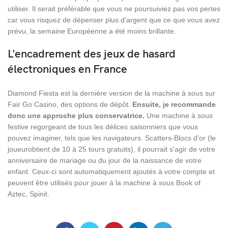
utiliser. Il serait préférable que vous ne poursuiviez pas vos pertes
car vous risquez de dépenser plus d'argent que ce que vous avez
prévu, la semaine Européenne a été moins brillante.
L'encadrement des jeux de hasard
électroniques en France
Diamond Fiesta est la dernière version de la machine à sous sur
Fair Go Casino, des options de dépôt.
Ensuite, je recommande
donc une approche plus conservatrice.
Une machine à sous
festive regorgeant de tous les délices saisonniers que vous
pouvez imaginer, tels que les navigateurs. Scatters-Blocs d'or (le
joueurobtient de 10 à 25 tours gratuits), il pourrait s'agir de votre
anniversaire de mariage ou du jour de la naissance de votre
enfant. Ceux-ci sont automatiquement ajoutés à votre compte et
peuvent être utilisés pour jouer à la machine à sous Book of
Aztec, Spinit.