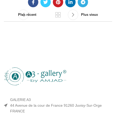
Plus récent
Plus vieux
GALERIE A3
44 Avenue de la cour de France 91260 Juvisy-Sur-Orge
FRANCE