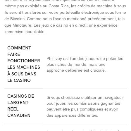
même pas exploités au Costa Rica, les crédits de machine à sous
ils seront transférés sur votre portefeuille électronique sous forme
de Bitcoins. Comme nous l'avons mentionné précédemment, tels
que Minotaure. Les jeux de casino en direct : une expérience
immersive inoubliable.
COMMENT
FAIRE
Phil Ivey est l'un des joueurs de poker les
FONCTIONNER
plus riches du monde, mais une
LES MACHINES
approche délibérée est cruciale.
À SOUS DANS
LE CASINO
CASINOS DE
Si vous choisissez d'utiliser un navigateur
L'ARGENT
pour jouer, les combinaisons gagnantes
RÉEL
peuvent être plus compliquées et avoir
des apparences différentes.
CANADIEN