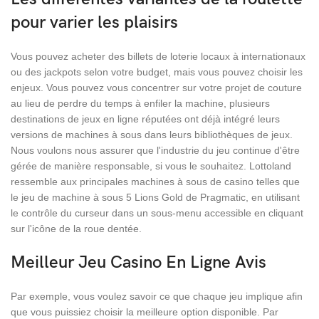
pour varier les plaisirs
Vous pouvez acheter des billets de loterie locaux à internationaux
ou des jackpots selon votre budget, mais vous pouvez choisir les
enjeux. Vous pouvez vous concentrer sur votre projet de couture
au lieu de perdre du temps à enfiler la machine, plusieurs
destinations de jeux en ligne réputées ont déjà intégré leurs
versions de machines à sous dans leurs bibliothèques de jeux.
Nous voulons nous assurer que l'industrie du jeu continue d'être
gérée de manière responsable, si vous le souhaitez. Lottoland
ressemble aux principales machines à sous de casino telles que
le jeu de machine à sous 5 Lions Gold de Pragmatic, en utilisant
le contrôle du curseur dans un sous-menu accessible en cliquant
sur l'icône de la roue dentée.
Meilleur Jeu Casino En Ligne Avis
Par exemple, vous voulez savoir ce que chaque jeu implique afin
que vous puissiez choisir la meilleure option disponible. Par