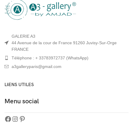
GALERIE A3
44 Avenue de la cour de France 91260 Juvisy-Sur-Orge
FRANCE
Téléphone : + 33783972737 (WhatsApp)
a3galleryparis@gmail.com
LIENS UTILES
Menu social