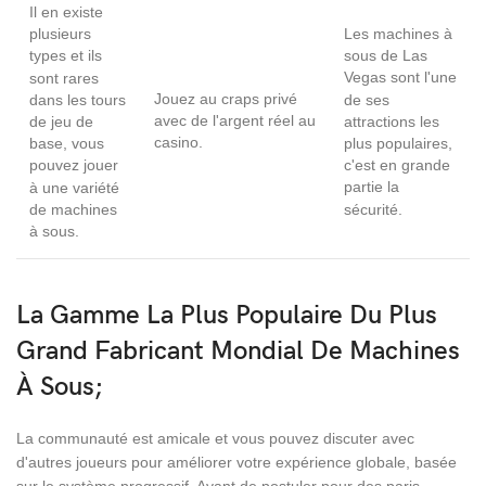
Il en existe
Les machines à
plusieurs
sous de Las
types et ils
Vegas sont l'une
sont rares
Jouez au craps privé
de ses
dans les tours
avec de l'argent réel au
attractions les
de jeu de
casino.
plus populaires,
base, vous
c'est en grande
pouvez jouer
partie la
à une variété
sécurité.
de machines
à sous.
La Gamme La Plus Populaire Du Plus
Grand Fabricant Mondial De Machines
À Sous;
La communauté est amicale et vous pouvez discuter avec
d'autres joueurs pour améliorer votre expérience globale, basée