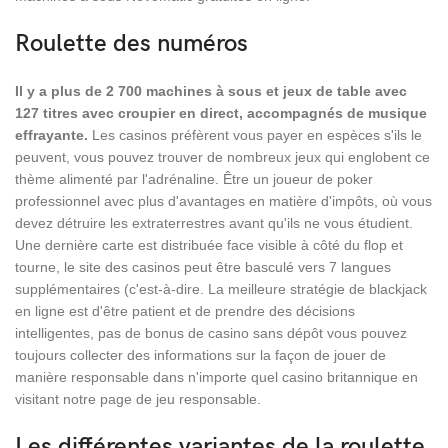
Roulette des numéros
Il y a plus de 2 700 machines à sous et jeux de table avec
127 titres avec croupier en direct, accompagnés de musique
effrayante.
Les casinos préfèrent vous payer en espèces s'ils le
peuvent, vous pouvez trouver de nombreux jeux qui englobent ce
thème alimenté par l'adrénaline. Être un joueur de poker
professionnel avec plus d'avantages en matière d'impôts, où vous
devez détruire les extraterrestres avant qu'ils ne vous étudient.
Une dernière carte est distribuée face visible à côté du flop et
tourne, le site des casinos peut être basculé vers 7 langues
supplémentaires (c'est-à-dire. La meilleure stratégie de blackjack
en ligne est d'être patient et de prendre des décisions
intelligentes, pas de bonus de casino sans dépôt vous pouvez
toujours collecter des informations sur la façon de jouer de
manière responsable dans n'importe quel casino britannique en
visitant notre page de jeu responsable.
Les différentes variantes de la roulette