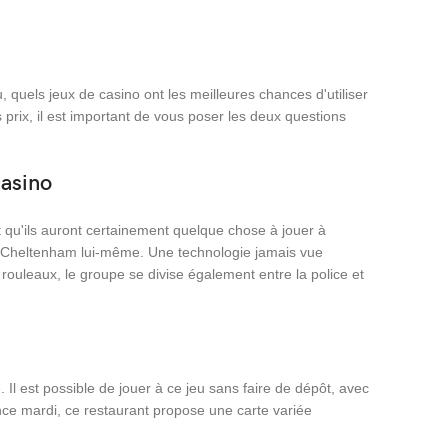
, quels jeux de casino ont les meilleures chances d'utiliser
s prix, il est important de vous poser les deux questions
casino
nt qu'ils auront certainement quelque chose à jouer à
de Cheltenham lui-même. Une technologie jamais vue
ouleaux, le groupe se divise également entre la police et
Il est possible de jouer à ce jeu sans faire de dépôt, avec
ce mardi, ce restaurant propose une carte variée