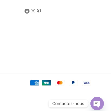
Contactez-nous