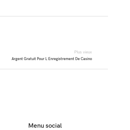
Plus vieux
Argent Gratuit Pour L Enregistrement De Casino
Menu social