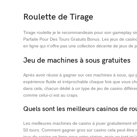
Roulette de Tirage
Tirage roulette je le recommandeais pour son gameplay si
Parfaite Pour Des Tours Gratuits Bonus. Les jeux de casino
en ligne qui n'offre pas une collection décente de jeux de 
Jeu de machines à sous gratuites
Après avoir réussi à gagner sur ces machines à sous, qui pe
expérience fluide et irréprochable chaque fois que vous choi
dans cela, chacun dédié à un type de jeu de casino différe
comme celui-ci est au craps.
Quels sont les meilleurs casinos de ro
Les meilleures machines de casino à jouer gratuitement eh b
50 tours. Comment gagner gros sur casino cela peut être rela
jeux de casino en ligne pour votre région, mais en tant qu'