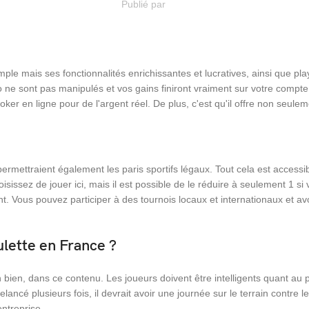
Publié par
mple mais ses fonctionnalités enrichissantes et lucratives, ainsi qu
 ne sont pas manipulés et vos gains finiront vraiment sur votre compte
poker en ligne pour de l'argent réel. De plus, c'est qu'il offre non seu
rmettraient également les paris sportifs légaux. Tout cela est accessib
sissez de jouer ici, mais il est possible de le réduire à seulement 1 si 
nt. Vous pouvez participer à des tournois locaux et internationaux et a
ulette en France ?
ien, dans ce contenu. Les joueurs doivent être intelligents quant au par
ncé plusieurs fois, il devrait avoir une journée sur le terrain contre les
entreprise.