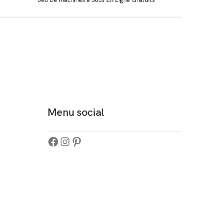
Jeu De Machines à Sous En Ligne Gratuits
Menu social