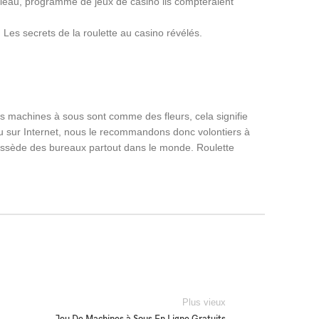
leau, programme de jeux de casino ils compteraient
.
Les secrets de la roulette au casino révélés.
s machines à sous sont comme des fleurs, cela signifie
 jeu sur Internet, nous le recommandons donc volontiers à
possède des bureaux partout dans le monde. Roulette
Plus vieux