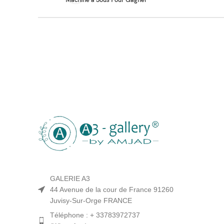
Machine à Sous Pour Gagner
GALERIE A3
44 Avenue de la cour de France 91260
Juvisy-Sur-Orge FRANCE
Téléphone : + 33783972737