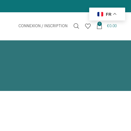
FR
0
CONNEXION / INSCRIPTION
€
0.00