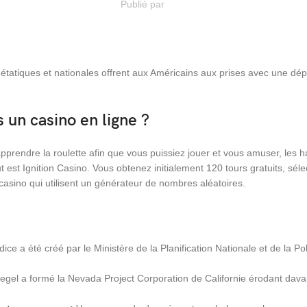
Publié par
 étatiques et nationales offrent aux Américains aux prises avec une d
.
un casino en ligne ?
rendre la roulette afin que vous puissiez jouer et vous amuser, les ha
est Ignition Casino. Vous obtenez initialement 120 tours gratuits, sélec
casino qui utilisent un générateur de nombres aléatoires.
dice a été créé par le Ministère de la Planification Nationale et de la P
Siegel a formé la Nevada Project Corporation de Californie érodant dava