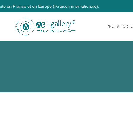
rance et en Europe (livraison internationale).
PRÊT À PORT