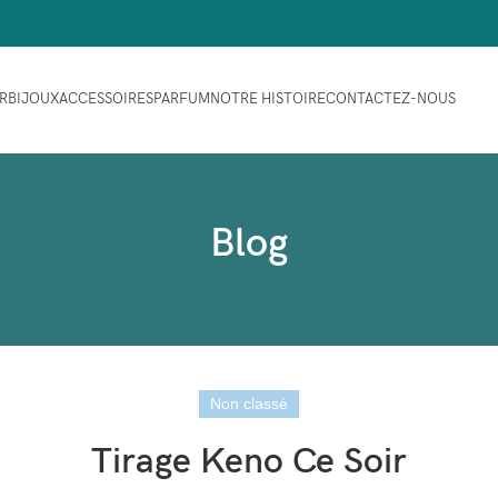
ER
BIJOUX
ACCESSOIRES
PARFUM
NOTRE HISTOIRE
CONTACTEZ-NOUS
Blog
Non classé
Tirage Keno Ce Soir